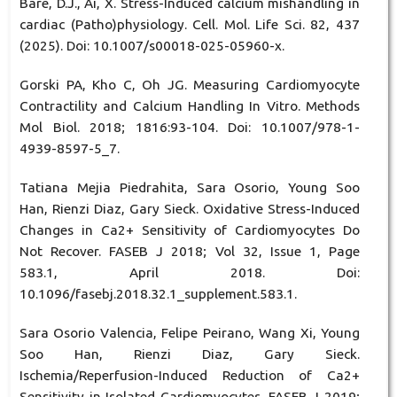
Bare, D.J., Ai, X. Stress-Induced calcium mishandling in
cardiac (Patho)physiology. Cell. Mol. Life Sci. 82, 437
(2025). Doi: 10.1007/s00018-025-05960-x.
Gorski PA, Kho C, Oh JG. Measuring Cardiomyocyte
Contractility and Calcium Handling In Vitro. Methods
Mol Biol. 2018; 1816:93-104. Doi: 10.1007/978-1-
4939-8597-5_7.
Tatiana Mejia Piedrahita, Sara Osorio, Young Soo
Han, Rienzi Diaz, Gary Sieck. Oxidative Stress-Induced
Changes in Ca2+ Sensitivity of Cardiomyocytes Do
Not Recover. FASEB J 2018; Vol 32, Issue 1, Page
583.1, April 2018. Doi:
10.1096/fasebj.2018.32.1_supplement.583.1.
Sara Osorio Valencia, Felipe Peirano, Wang Xi, Young
Soo Han, Rienzi Diaz, Gary Sieck.
Ischemia/Reperfusion-Induced Reduction of Ca2+
Sensitivity in Isolated Cardiomyocytes. FASEB J 2019;