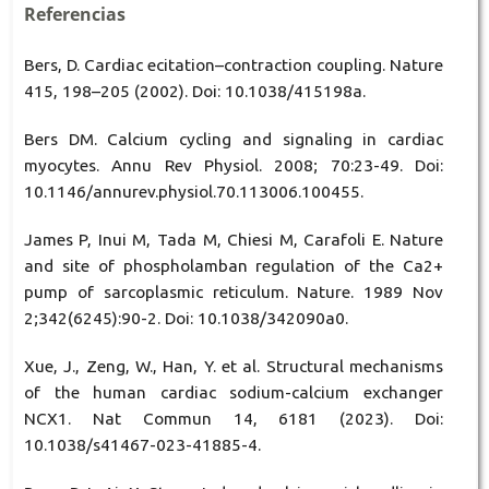
Referencias
Bers, D. Cardiac ecitation–contraction coupling. Nature
415, 198–205 (2002). Doi: 10.1038/415198a.
Bers DM. Calcium cycling and signaling in cardiac
myocytes. Annu Rev Physiol. 2008; 70:23-49. Doi:
10.1146/annurev.physiol.70.113006.100455.
James P, Inui M, Tada M, Chiesi M, Carafoli E. Nature
and site of phospholamban regulation of the Ca2+
pump of sarcoplasmic reticulum. Nature. 1989 Nov
2;342(6245):90-2. Doi: 10.1038/342090a0.
Xue, J., Zeng, W., Han, Y. et al. Structural mechanisms
of the human cardiac sodium-calcium exchanger
NCX1. Nat Commun 14, 6181 (2023). Doi:
10.1038/s41467-023-41885-4.