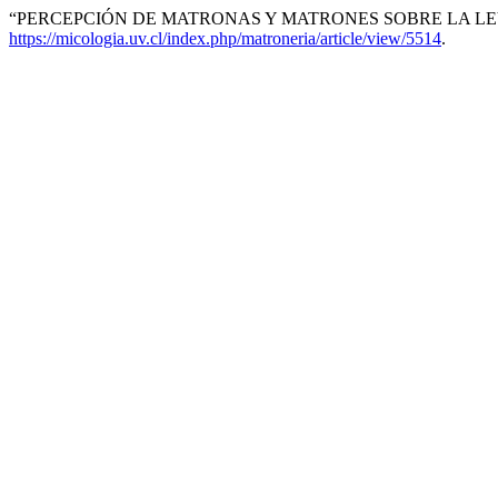
“PERCEPCIÓN DE MATRONAS Y MATRONES SOBRE LA LE
https://micologia.uv.cl/index.php/matroneria/article/view/5514
.