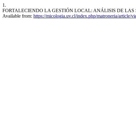
1.
FORTALECIENDO LA GESTIÓN LOCAL: ANÁLISIS DE LAS SUPERV
Available from:
https://micologia.uv.cl/index.php/matroneria/article/