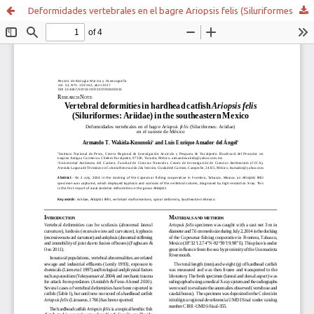
Deformidades vertebrales en el bagre Ariopsis felis (Siluriformes: Ariidae) en el sureste de México