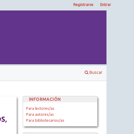
Registrarse
Entrar
Buscar
INFORMACIÓN
Para lectores/as
Para autores/as
S,
Para bibliotecarios/as