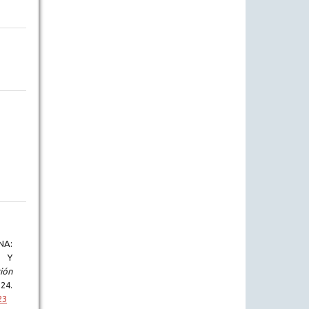
NA:
 Y
ión
4.
23