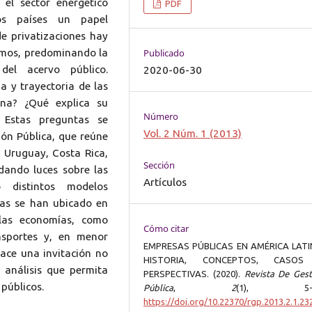
el sector energético
PDF
hos países un papel
e privatizaciones hay
smos, predominando la
Publicado
del acervo público.
2020-06-30
a y trayectoria de las
na? ¿Qué explica su
Número
? Estas preguntas se
Vol. 2 Núm. 1 (2013)
ión Pública, que reúne
 Uruguay, Costa Rica,
Sección
 dando luces sobre las
Artículos
o distintos modelos
cas se han ubicado en
 las economías, como
Cómo citar
ansportes y, en menor
EMPRESAS PÚBLICAS EN AMÉRICA LATI
ace una invitación no
HISTORIA, CONCEPTOS, CASOS
 análisis que permita
PERSPECTIVAS. (2020).
Revista De Gest
públicos.
Pública
,
2
(1), 5-2
https://doi.org/10.22370/rgp.2013.2.1.23