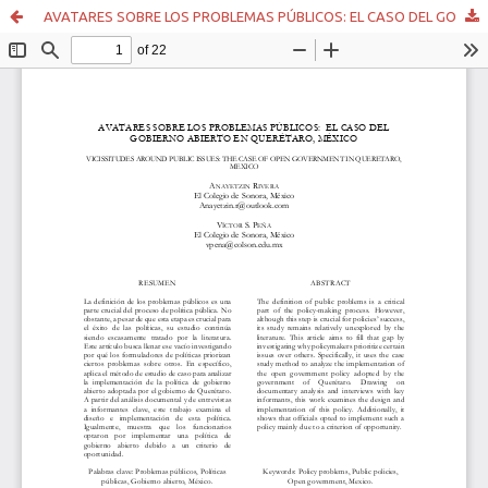
AVATARES SOBRE LOS PROBLEMAS PÚBLICOS: EL CASO DEL GOBIERNO ABIERTO EN QUERÉTARO, MÉXICO