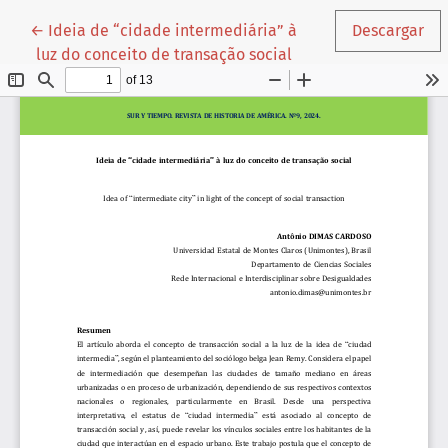
Volver a los detalles del artículo
←
Ideia de “cidade intermediária” à
Descargar
luz do conceito de transação social