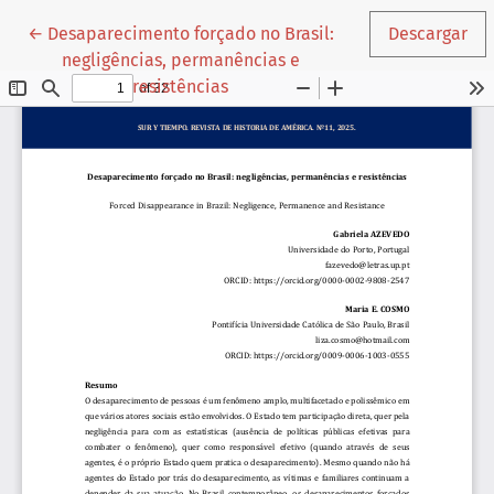
Volver a los detalles del artículo
←
Desaparecimento forçado no Brasil:
Descargar
negligências, permanências e
resistências