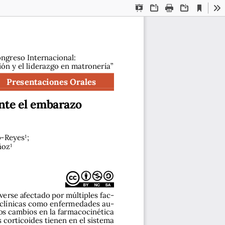
Current
Presentation
Open
Print
Download
To
View
Mode
ongreso Internacional: 
ión y el liderazgo en matronería”
Presentaciones Orales
nte el embarazo 
-Reyes¹; 
ñoz¹
 verse afectado por múltiples fac-
s clínicas como enfermedades au
-
os cambios en la farmacocinética 
 corticoides tienen en el sistema 