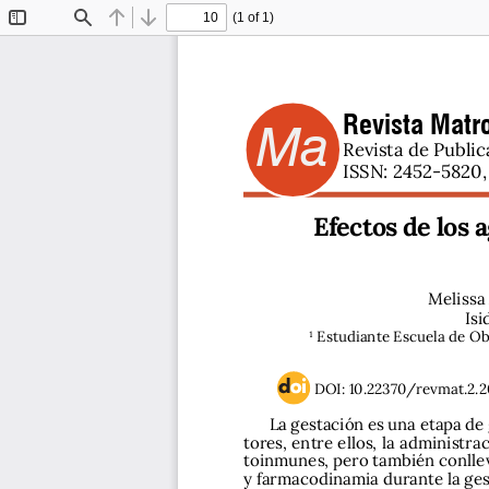
(1 of 1)
Toggle
Find
Previous
Next
Sidebar
Revista Matro
Ma
Revista de Public
ISSN: 2452-5820, 
Efectos de los
Melissa
Isi
¹ Estudiante Escuela de Ob
DOI: 10.22370/revmat.2.2
La gestación es una etapa de 
tores, entre ellos, la administ
toinmunes, pero también conllev
y farmacodinamia durante la gest