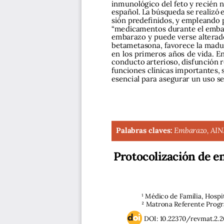
inmunológico del feto y recién n
español. La búsqueda se realizó e
sión predefinidos, y empleando p
“medicamentos durante el embara
embarazo y puede verse alterado
betametasona, favorece la madur
en los primeros años de vida. En
conducto arterioso, disfunción r
funciones clínicas importantes, 
esencial para asegurar un uso s
Palabras claves:
Embarazo, AINEs
Protocolización de en
¹ Médico de Familia, Hospit
² Matrona Referente Progra
DOI: 10.22370/revmat.2.2