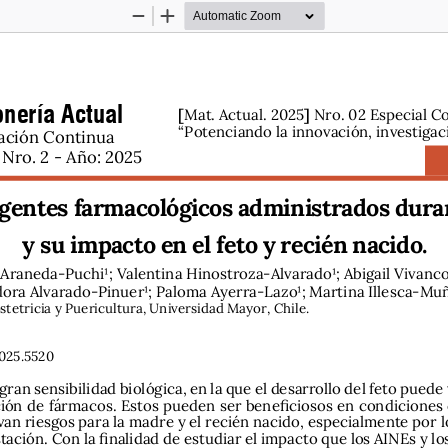
Zoom
Zoom
Out
In
nería Actual
[
]
Mat. Actual. 2025
 Nro. 02 Especial C
“Potenciando la innovación, investigac
ación Continua 
Nro. 2 - Año: 2025
 agentes farmacológicos administrados dura
y su impacto en el feto y recién nacido.
 Araneda-Puchi¹; Valentina Hinostroza-Alvarado¹; Abigail Vivanco
dora Alvarado-Pinuer¹; Paloma Ayerra-Lazo¹; Martina Illesca-Mu
stetricia y Puericultura, Universidad Mayor, Chile.
025.5520
gran sensibilidad biológica, en la que el desarrollo del feto puede
ración de fármacos. Estos pueden ser beneficiosos en condicione
an riesgos para la madre y el recién nacido, especialmente por l
ación. Con la finalidad de estudiar el impacto que los AINEs y los