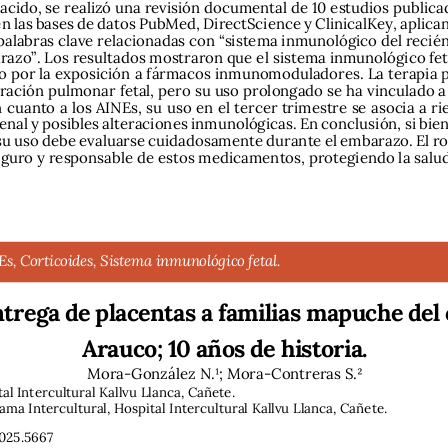
acido, se realizó una revisión documental de 10 estudios publica
n las bases de datos PubMed, DirectScience y ClinicalKey, aplican
alabras clave relacionadas con “sistema inmunológico del recién 
zo”. Los resultados mostraron que el sistema inmunológico feta
 por la exposición a fármacos inmunomoduladores. La terapia pr
ación pulmonar fetal, pero su uso prolongado se ha vinculado a
 cuanto a los AINEs, su uso en el tercer trimestre se asocia a r
enal y posibles alteraciones inmunológicas. En conclusión, si bie
su uso debe evaluarse cuidadosamente durante el embarazo. El rol 
eguro y responsable de estos medicamentos, protegiendo la salu
, Corticoides, Sistema inmunológico fetal.
trega de placentas a familias mapuche del 
Arauco; 10 años de historia.
Mora-González N.¹; Mora-Contreras S.² 
al Intercultural Kallvu Llanca, Cañete.
ma Intercultural, Hospital Intercultural Kallvu Llanca, Cañete.
025.5667