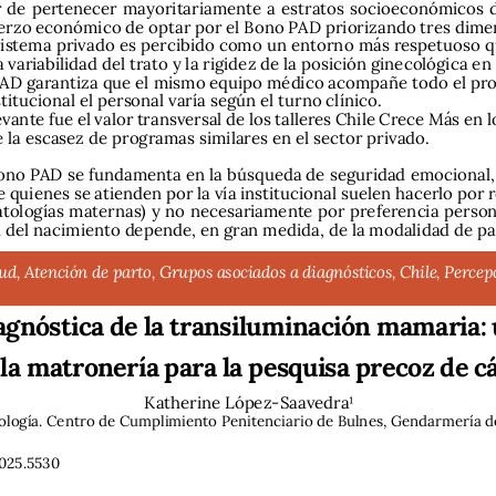
  de  pertenecer  mayoritariamente  a  estratos  socioeconómicos  de  
erzo económico de optar por el Bono PAD priorizando tres dimen
 sistema privado es percibido como un entorno más respetuoso q
variabilidad del trato y la rigidez de la posición ginecológica en 
 PAD garantiza que el mismo equipo médico acompañe todo el pro
stitucional el personal varía según el turno clínico.
levante fue el valor transversal de los talleres Chile Crece Más e
la escasez de programas similares en el sector privado.
Bono PAD se fundamenta en la búsqueda de seguridad emocional,
e quienes se atienden por la vía institucional suelen hacerlo por
atologías maternas) y no necesariamente por preferencia person
a del nacimiento depende, en gran medida, de la modalidad de pa
ud, Atención de parto, Grupos asociados a diagnósticos, Chile, Percep
agnóstica de la transiluminación mamaria:
la matronería para la pesquisa precoz de 
Katherine López-Saavedra¹
logía. Centro de Cumplimiento Penitenciario de Bulnes, Gendarmería de
2025.5530