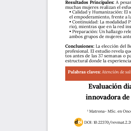
Resultados Principales: 
A  pesar
muchas mujeres realizan el esfu
•  Calidad y Humanización: El
el empoderamiento, frente a la 
•  Continuidad: La modalidad
rio), mientras que en la red in
•  Preparación: Un hallazgo re
ambos grupos de mujeres ante 
Conclusiones: 
La elección del 
profesional. El estudio revela qu
tos antes de las 37 semanas o p
estructural donde la experienci
Palabras claves:
Atención de sal
Evaluación di
innovadora de 
¹ Matrona- MSc. en Onco
DOI: 10.22370/revmat.2.