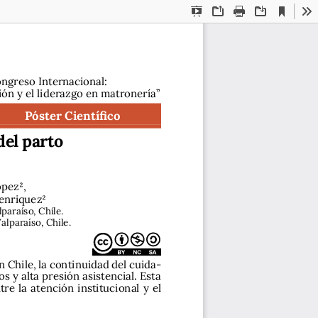
Current
Presentation
Open
Print
Download
To
View
Mode
ongreso Internacional: 
ión y el liderazgo en matronería”
Póster Científico
del parto 
pez2,
enriquez2
paraíso, Chile.
alparaíso, Chile.
 Chile, la continuidad del cuida-
s y alta presión asistencial. Esta 
e  la  atención  institucional  y  el  