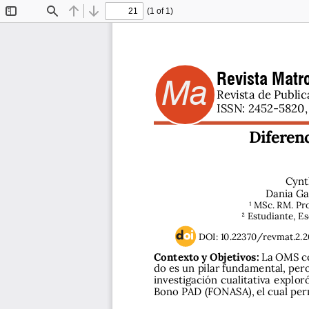
(1 of 1)
Toggle
Find
Previous
Next
Sidebar
Revista Matro
Ma
Revista de Public
ISSN: 2452-5820, 
Diferenc
Cynt
Dania Ga
¹ MSc. RM. Pro
2 Estudiante, Es
DOI: 10.22370/revmat.2.2
Contexto y Objetivos: 
La OMS co
do es un pilar fundamental, pero 
investigación  cualitativa  exploró, 
Bono PAD (FONASA), el cual perm