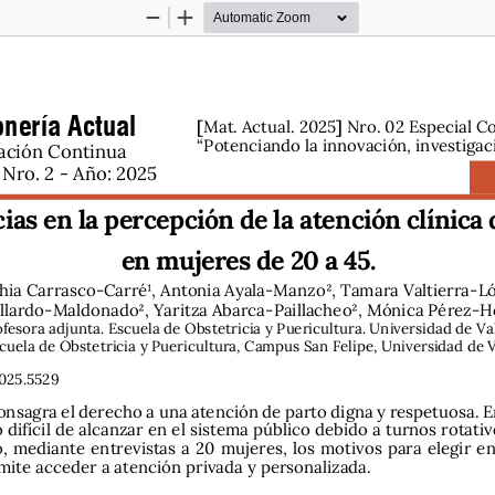
Zoom
Zoom
Out
In
nería Actual
[
]
Mat. Actual. 2025
 Nro. 02 Especial C
“Potenciando la innovación, investigac
ación Continua 
Nro. 2 - Año: 2025
ias en la percepción de la atención clínica 
en mujeres de 20 a 45.
hia Carrasco-Carré¹, Antonia Ayala-Manzo2, Tamara Valtierra-Ló
llardo-Maldonado2, Yaritza Abarca-Paillacheo2, Mónica Pérez-H
fesora adjunta. Escuela de Obstetricia y Puericultura. Universidad de Val
cuela de Obstetricia y Puericultura, Campus San Felipe, Universidad de V
025.5529
nsagra el derecho a una atención de parto digna y respetuosa. En
difícil de alcanzar en el sistema público debido a turnos rotativo
 mediante  entrevistas  a  20  mujeres,  los  motivos  para  elegir  entr
ite acceder a atención privada y personalizada.