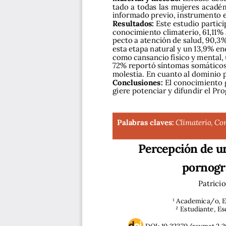
tado a todas las mujeres académ
informado previo, instrumento e
Resultados:
 Este estudio partic
conocimiento climaterio, 61,11%
pecto a atención de salud, 90,3
esta etapa natural y un 13,9% e
como cansancio físico y mental, u
72% reportó síntomas somáticos,
molestia. En cuanto al dominio p
Conclusiones:
 El conocimiento 
giere potenciar y difundir el Pr
Palabras claves:
Climaterio, Co
Percepción de un
pornogra
Patrici
1 Academica/o, Es
2 Estudiante, Es
DOI: 10.22370/revmat.2.2