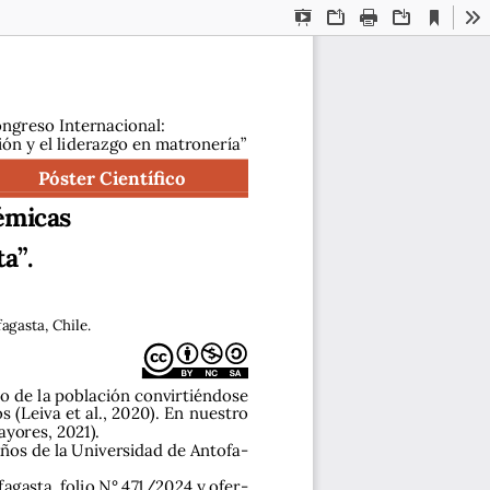
Current
Presentation
Open
Print
Download
To
View
Mode
ongreso Internacional: 
ión y el liderazgo en matronería”
Póster Científico
émicas 
a”.
agasta, Chile.
do de la población convirtiéndose 
(Leiva et al., 2020). En nuestro 
yores, 2021). 
años de la Universidad de Antofa-
agasta, folio N° 471/2024 y ofer-