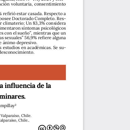
ación voluntaria, consentimiento 
 refirió estar casada. Respecto a 
% posee Doctorado Completo. Res-
r climaterio; Un 83,3% considera 
rimentaron síntomas psicológicos 
des con el sueño”, mientras que un 
s sexuales” 56,9% refiere alguna 
e ánimo depresivo. 
s estudios en académicas. Se su-
 desconocimiento.
 influencia de la 
iminares.
mpillay2
Valparaíso, Chile.
lparaíso, Chile..