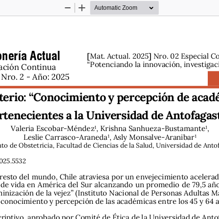
Zoom
Zoom
Out
In
nería Actual
[
]
Mat. Actual. 2025
 Nro. 02 Especial C
“Potenciando la innovación, investigac
ación Continua 
Nro. 2 - Año: 2025
terio: “Conocimiento y percepción de acad
rtenecientes a la Universidad de Antofagast
Valeria Escobar-Méndez1, Krishna Sanhueza-Bustamante1,  
Leslie Carrasco-Araneda1, Asly Monsalve-Aranibar1
o de Obstetricia, Facultad de Ciencias de la Salud, Universidad de Antof
025.5532
l resto del mundo, Chile atraviesa por un envejecimiento acelera
de vida en América del Sur alcanzando un promedio de 79,5 años 
inización de la vejez” (Instituto Nacional de Personas Adultas Ma
 conocimiento y percepción de las académicas entre los 45 y 64 
riptivo, aprobado por Comité de Ética de la Universidad de Antof