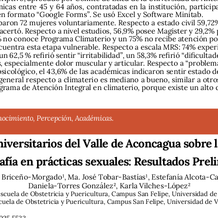
icas entre 45 y 64 años, contratadas en la institución, particip
n formato “Google Forms”. Se usó Excel y Software Minitab. 
iparon 72 mujeres voluntariamente. Respecto a estado civil 59,72%
 acertó. Respecto a nivel estudios, 56,9% posee Magister y 29,2
% no conoce Programa Climaterio y un 75% no recibe atención po
ncuentra esta etapa vulnerable. Respecto a escala MRS: 74% expe
n 62,5 % refirió sentir “irritabilidad”, un 58,3% refirió “dificulta
 especialmente dolor muscular y articular. Respecto a “problema
sicológico, el 43,6% de las académicas indicaron sentir estado d
general respecto a climaterio es mediano a bueno, similar a otro
ograma de Atención Integral en climaterio, porque existe un alto
nocimiento, Percepción, Académicas.
iversitarios del Valle de Aconcagua sobre la
fía en prácticas sexuales: Resultados Prel
o Briceño-Morgado1, Ma. José Tobar-Bastías1, Estefanía Alcota-Ca
Daniela-Torres González2, Karla Vilches-López2
cuela de Obstetricia y Puericultura, Campus San Felipe, Universidad de 
cuela de Obstetricia y Puericultura, Campus San Felipe, Universidad de Va
025.5533