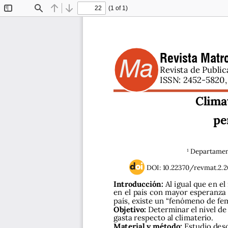
(1 of 1)
Toggle
Find
Previous
Next
Sidebar
Revista Matro
Ma
Revista de Public
ISSN: 2452-5820, 
Clima
pe
1 Departament
DOI: 10.22370/revmat.2.2
Introducción: 
Al igual que en e
en el país con mayor esperanza 
país, existe un “fenómeno de fem
Objetivo:
 Determinar el nivel de
gasta respecto al climaterio. 
Material y método:
 Estudio desc