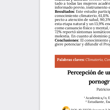
tado a todas las mujeres académ
informado previo, instrumento e
Resultados:
 Este estudio partic
conocimiento climaterio, 61,11%
pecto a atención de salud, 90,3
esta etapa natural y un 13,9% e
como cansancio físico y mental, u
72% reportó síntomas somáticos,
molestia. En cuanto al dominio p
Conclusiones:
 El conocimiento 
giere potenciar y difundir el Pr
Palabras claves:
Climaterio, Co
Percepción de un
pornogra
Patrici
1 Academica/o, Es
2 Estudiante, Es
DOI: 10.22370/revmat.2.2