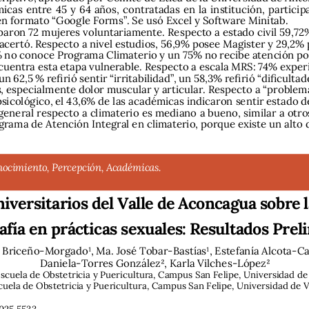
icas entre 45 y 64 años, contratadas en la institución, particip
n formato “Google Forms”. Se usó Excel y Software Minitab. 
iparon 72 mujeres voluntariamente. Respecto a estado civil 59,72%
 acertó. Respecto a nivel estudios, 56,9% posee Magister y 29,2
% no conoce Programa Climaterio y un 75% no recibe atención po
ncuentra esta etapa vulnerable. Respecto a escala MRS: 74% expe
n 62,5 % refirió sentir “irritabilidad”, un 58,3% refirió “dificulta
 especialmente dolor muscular y articular. Respecto a “problema
sicológico, el 43,6% de las académicas indicaron sentir estado d
general respecto a climaterio es mediano a bueno, similar a otro
ograma de Atención Integral en climaterio, porque existe un alto
nocimiento, Percepción, Académicas.
iversitarios del Valle de Aconcagua sobre la
fía en prácticas sexuales: Resultados Prel
o Briceño-Morgado1, Ma. José Tobar-Bastías1, Estefanía Alcota-Ca
Daniela-Torres González2, Karla Vilches-López2
cuela de Obstetricia y Puericultura, Campus San Felipe, Universidad de 
cuela de Obstetricia y Puericultura, Campus San Felipe, Universidad de Va
025.5533