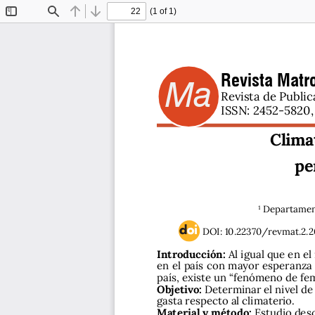
(1 of 1)
Toggle
Find
Previous
Next
Sidebar
Revista Matro
Ma
Revista de Public
ISSN: 2452-5820, 
Clima
pe
1 Departament
DOI: 10.22370/revmat.2.2
Introducción: 
Al igual que en e
en el país con mayor esperanza 
país, existe un “fenómeno de fem
Objetivo:
 Determinar el nivel de
gasta respecto al climaterio. 
Material y método:
 Estudio desc