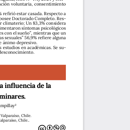
ación voluntaria, consentimiento 
 refirió estar casada. Respecto a 
% posee Doctorado Completo. Res-
r climaterio; Un 83,3% considera 
rimentaron síntomas psicológicos 
des con el sueño”, mientras que un 
s sexuales” 56,9% refiere alguna 
e ánimo depresivo. 
s estudios en académicas. Se su-
 desconocimiento.
 influencia de la 
iminares.
mpillay2
Valparaíso, Chile.
lparaíso, Chile..