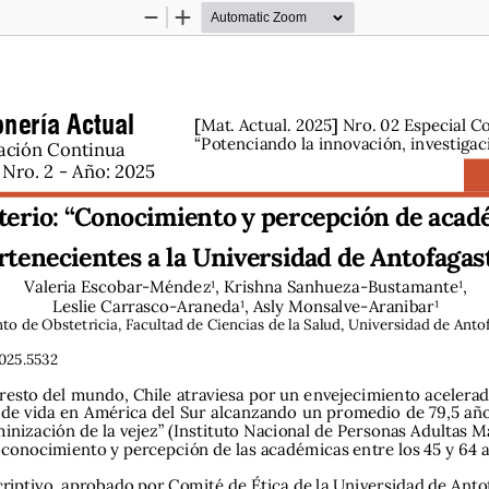
Zoom
Zoom
Out
In
nería Actual
[
]
Mat. Actual. 2025
 Nro. 02 Especial C
“Potenciando la innovación, investigac
ación Continua 
Nro. 2 - Año: 2025
terio: “Conocimiento y percepción de acad
rtenecientes a la Universidad de Antofagast
Valeria Escobar-Méndez1, Krishna Sanhueza-Bustamante1,  
Leslie Carrasco-Araneda1, Asly Monsalve-Aranibar1
o de Obstetricia, Facultad de Ciencias de la Salud, Universidad de Antof
025.5532
l resto del mundo, Chile atraviesa por un envejecimiento acelera
de vida en América del Sur alcanzando un promedio de 79,5 años 
inización de la vejez” (Instituto Nacional de Personas Adultas Ma
 conocimiento y percepción de las académicas entre los 45 y 64 
riptivo, aprobado por Comité de Ética de la Universidad de Antof