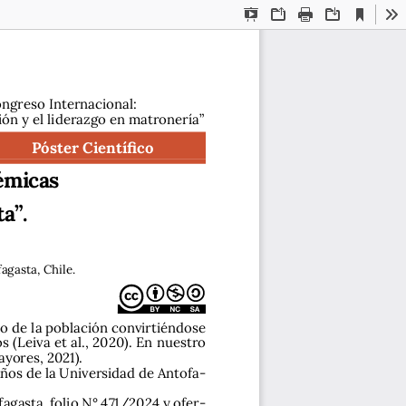
Current
Presentation
Open
Print
Download
To
View
Mode
ongreso Internacional: 
ión y el liderazgo en matronería”
Póster Científico
émicas 
a”.
agasta, Chile.
do de la población convirtiéndose 
(Leiva et al., 2020). En nuestro 
yores, 2021). 
años de la Universidad de Antofa-
agasta, folio N° 471/2024 y ofer-