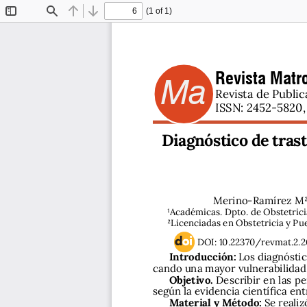
(1 of 1)
Toggle
Find
Previous
Next
Sidebar
Revista Matro
Ma
Revista de Public
ISSN: 2452-5820, 
Diagnóstico de trast
Merino-Ramírez M2.,
      1Académicas. Dpto. de Obstetri
      2Licenciadas en Obstetricia y P
DOI: 10.22370/revmat.2.2
Introducción: 
Los diagnóstic
cando una mayor vulnerabilidad en
Objetivo.
 Describir en las p
según la evidencia científica ent
Material y Método:
 Se reali