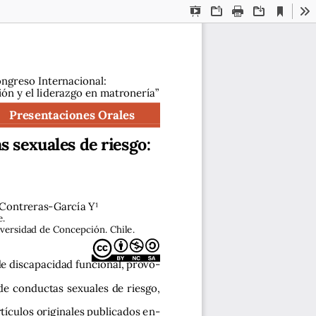
Current
Presentation
Open
Print
Download
To
View
Mode
ongreso Internacional: 
ión y el liderazgo en matronería”
Presentaciones Orales
 sexuales de riesgo: 
 Contreras-García Y1
e.
niversidad de Concepción. Chile.
de discapacidad funcional, provo-
de conductas sexuales de riesgo, 
tículos originales publicados en-