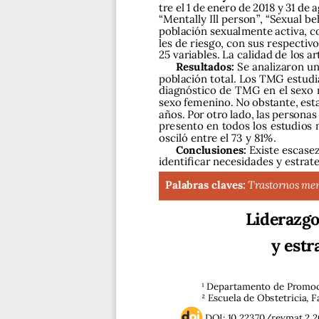
tre el 1 de enero de 2018 y 31 de
“Mentally Ill person”, “Sexual be
población sexualmente activa, c
les de riesgo, con sus respectiv
25 variables. La calidad de los a
Resultados:
 Se analizaron un
población total. Los TMG estudi
diagnóstico de TMG en el sexo m
sexo femenino. No obstante, est
años. Por otro lado, las persona
presento en todos los estudios 
osciló entre el 73 y 81%.
Conclusiones:
 Existe escase
identificar necesidades y estrat
Palabras claves:
Trastornos ment
Liderazgo
y estr
1 Departamento de Promoció
2 Escuela de Obstetricia, 
DOI: 10.22370/revmat.2.2