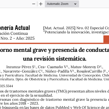
Zoom
Zoom
Out
In
nería Actual
[
]
Mat. Actual. 2025
 Nro. 02 Especial C
“Potenciando la innovación, investigac
ación Continua 
Nro. 2 - Año: 2025
orno mental grave y presencia de conductas
una revisión sistemática.
Inzunza-Pérez S1., Cea- Caamaño V2., Matus-Monroy D2., 
 Navarrete-González C2., Núñez-Padilla V2., RosalesCarrillo J2.,
cia y Puericultura. Facultad de Medicina. Universidad de Concepción. Chil
uericultura. Dpto. de Obstetricia y Puericultura. Facultad de Medicina. U
025.5544
os de trastornos mentales graves (TMG) presentan altos niveles 
 el ejercicio de la sexualidad.   
ersonas con diagnóstico de trastorno mental grave la presencia 
re los años 2018 - 2023.  
zó búsqueda en las bases de datos PubMed y Web Of Science de ar