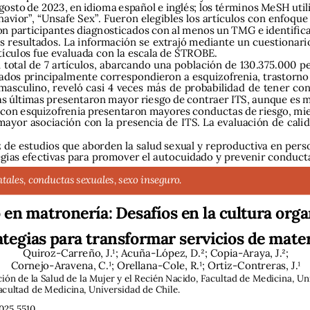
 agosto de 2023, en idioma español e inglés; los términos MeSH uti
havior”, “Unsafe Sex”. Fueron elegibles los artículos con enfoque 
on participantes diagnosticados con al menos un TMG e identifi
os resultados. La información se extrajó mediante un cuestionari
rtículos fue evaluada con la escala de STROBE.  
 total de 7 artículos, abarcando una población de 130.375.000 pe
ados principalmente correspondieron a esquizofrenia, trastorno b
asculino, reveló casi 4 veces más de probabilidad de tener con
as últimas presentaron mayor riesgo de contraer ITS, aunque es 
s con esquizofrenia presentaron mayores conductas de riesgo, mie
mayor asociación con la presencia de ITS. La evaluación de calid
z de estudios que aborden la salud sexual y reproductiva en per
egias efectivas para promover el autocuidado y prevenir conducta
ales, conductas sexuales, sexo inseguro.
 en matronería: Desafíos en la cultura orga
ategias para transformar servicios de mate
Quiroz-Carreño, J.1; Acuña-López, D.2; Copia-Araya, J.2; 
Cornejo-Aravena, C.1; Orellana-Cole, R.1; Ortiz-Contreras, J.1 
n de la Salud de la Mujer y el Recién Nacido, Facultad de Medicina, Uni
Facultad de Medicina, Universidad de Chile.
025.5510