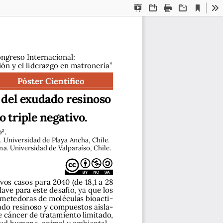
Current
Presentation
Open
Print
Download
To
View
Mode
ongreso Internacional: 
ión y el liderazgo en matronería”
Póster Científico
 del exudado resinoso 
triple negativo.
2.
. Universidad de Playa Ancha, Chile.
a. Universidad de Valparaíso, Chile.
s casos para 2040 (de 18,1 a 28 
ave para este desafío, ya que los 
ometedoras de moléculas bioacti-
dado resinoso y compuestos aisla-
 cáncer de tratamiento limitado, 
lud humana, animal y ambiental.