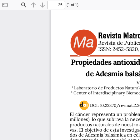
(1 of 1)
Toggle
Find
Previous
Next
Sidebar
Revista Matro
Ma
Revista de Public
ISSN: 2452-5820, 
Propiedades antioxid
de Adesmia bals
V
1 Laboratorio de Productos Naturale
2 Center of Interdisciplinary Biome
DOI: 10.22370/revmat.2.2
El cáncer representa un problem
millones), lo que subraya la nec
productos naturales de nuestro 
vas. El objetivo de esta investi
dos de Adesmia balsámica en cél
demostrando su potencial como u