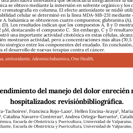
ica se obtuvo mediante la inmersión en solvente orgánico y los 
 cromatografía en columna. El efecto antioxidante se midió utili
iabilidad celular se determinó en la línea MDA-MB-231 mediante 
e A. balsámica se obtuvieron cuatro compuestos; glabranina (A), 
a (D). Los resultados indican que los compuestos A, B y D mostr
12 μM, destacando el compuesto C.  Sin embargo, C y D resultar
stró una importante actividad citotóxica en estas células, alcan
én mostraron actividad, pero a concentraciones más altas (70,5 
cto sinérgico entre los componentes del exudado. En conclusión, 
a el desarrollo de nuevas terapias contra el cáncer.
, antioxidante, Adesmia balsamica, One Health.
endimiento del manejo del dolor enrecién 
hospitalizados: revisiónbibliográfica. 
a-Tachoires1, Francisca Rojo-Lazo1, Hellen Encina-Araya2, María
, Catalina Navarro-Contreras2, Andrea Ortega-Barrueto2, Catal
émica, Escuela de Obstetricia y Puericultura, Universidad de Valparaíso, 
diante, Escuela de Obstetricia y Puericultura, Universidad de Valparaíso, 