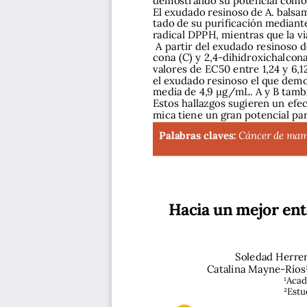
El exudado resinoso de A. balsam
tado de su purificación mediante
radical DPPH, mientras que la v
 A partir del exudado resinoso d
cona (C) y 2,4-dihidroxichalcon
valores de EC50 entre 1,24 y 6,
el exudado resinoso el que demo
media de 4,9 μg/mL. A y B tambi
Estos hallazgos sugieren un efe
mica tiene un gran potencial par
Palabras claves:
Cáncer de mama
Hacia un mejor ent
Soledad Herrer
Catalina Mayne-Ríos2
1Acad
2Estu