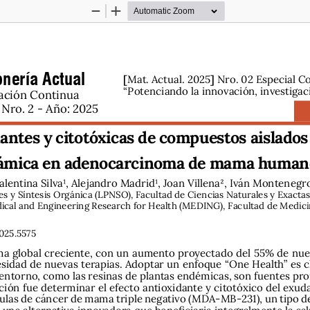
Zoom
Zoom
Out
In
nería Actual
[
]
Mat. Actual. 2025
 Nro. 02 Especial C
“Potenciando la innovación, investigac
ación Continua 
Nro. 2 - Año: 2025
antes y citotóxicas de compuestos aislados
ámica en adenocarcinoma de mama humano 
alentina Silva1, Alejandro Madrid1, Joan Villena2, Iván Montenegro
s y Síntesis Orgánica (LPNSO), Facultad de Ciencias Naturales y Exactas
dical and Engineering Research for Health (MEDING), Facultad de Medicin
025.5575
a global creciente, con un aumento proyectado del 55% de nuevo
esidad de nuevas terapias. Adoptar un enfoque “One Health” es cl
entorno, como las resinas de plantas endémicas, son fuentes pr
gación fue determinar el efecto antioxidante y citotóxico del exu
ulas de cáncer de mama triple negativo (MDA-MB-231), un tipo de
na alternativa innovadora que beneficiaria integralmente la sa