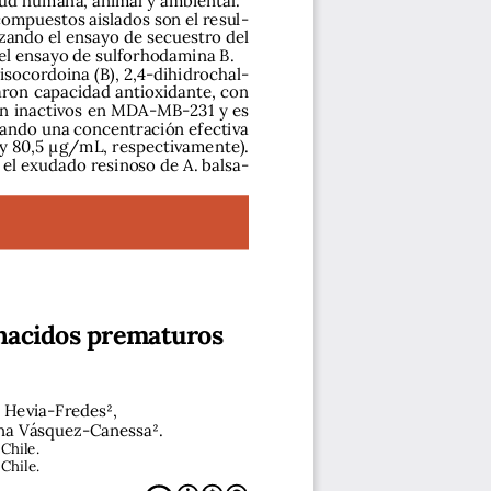
compuestos aislados son el resul-
zando el ensayo de secuestro del 
el ensayo de sulforhodamina B.
isocordoina (B), 2,4-dihidrochal-
aron capacidad antioxidante, con 
on inactivos en MDA-MB-231 y es 
zando una concentración efectiva 
y 80,5 μg/mL, respectivamente). 
el exudado resinoso de A. balsa-
nacidos prematuros 
 Hevia-Fredes2,  
ina Vásquez-Canessa2.
Chile.
Chile.