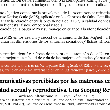
s con el climaterio, incluyendo la IU, y su impacto en la calidad 
mo objetivo comparar la prevalencia de la incontinencia urinaria
use Rating Scale (MRS), aplicada en los Centros de Salud Famili
lizar la relación entre la prevalencia de la IU y la calidad de vi
u bienestar físico, emocional y social. 
icación de la pauta MRS y su manejo en cuanto a la identificación
auta MRS en los cesfam y cecosf de la comuna de San Miguel   a l
valuar las dimensiones de los síntomas somáticos/ físicos, sínto
 permitirá identificar áreas de mejora en la atención de la IU e
e mejoren la calidad de vida de las mujeres afectadas y la satisf
, incontinencia urinaria, Menopause Rating Scale (MRS), climaterio,
s, atención de salud, intervención en salud, bienestar físico y emocio
municativas percibidas por las matronas en
alud sexual y reproductiva. Una Scoping Re
Cárdenas-Altamirano, K.1, Cuyul-Vásquez, I.2;  
rera de Obstetricia y Puericultura, Facultad de Medicina, Universidad de 
PT, MsC, PhD(C), Facultad de Ciencias de la Salud, Universidad Católica 