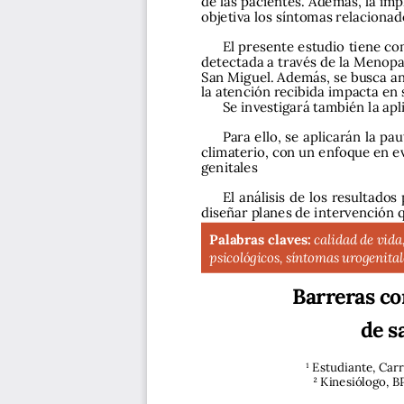
objetiva los síntomas relacionado
El presente estudio tiene co
detectada a través de la Menopa
San Miguel. Además, se busca ana
la atención recibida impacta en s
Se investigará también la apl
Para ello, se aplicarán la p
climaterio, con un enfoque en e
genitales  
El análisis de los resultados
diseñar planes de intervención qu
Palabras claves:
calidad de vida
psicológicos, síntomas urogenitale
Barreras co
de s
1 Estudiante, Car
2 Kinesiólogo, B