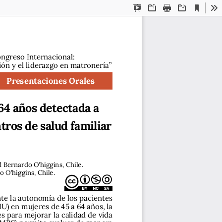
Current
Presentation
Open
Print
Download
To
View
Mode
ongreso Internacional: 
ión y el liderazgo en matronería”
Presentaciones Orales
64 años detectada a 
tros de salud familiar 
 Bernardo O'higgins, Chile.
 O'higgins, Chile.
nte la autonomía de los pacientes 
U) en mujeres de 45 a 64 años, la 
s para mejorar la calidad de vida 
(MRS) permite evaluar de manera 