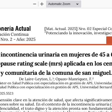
Zoom
Zoom
Out
In
nería Actual
[
]
Mat. Actual. 2025
 Nro. 02 Especial C
“Potenciando la innovación, investigac
ación Continua 
Nro. 2 - Año: 2025
incontinencia urinaria en mujeres de 45 a 
ause rating scale (mrs) aplicada en los cen
y comunitaria de la comuna de san miguel.
De Laire-Leyton, L.1; Opazo-Manriquez, F.2
ster en Salud Publica con especialización en gestión de APS, Universidad
lud Publica con especialización en gestión de APS, Universidad Bernardo
025.5523
ensión clave en la atención de salud, que afecta significativame
nes sobre su salud. En el contexto de la incontinencia urinaria (I
encialidad, el trato digno y la atención pronta son fundamentale
mplementación de herramientas como la Menopause Rating Scale 