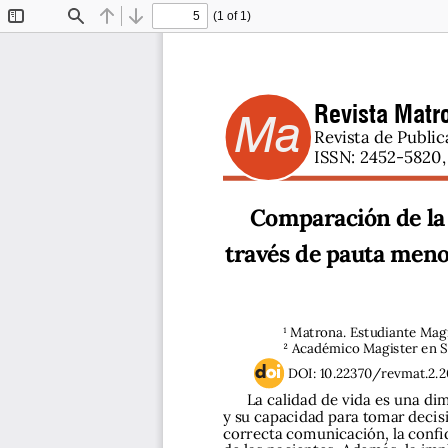
(1 of 1)
Toggle
Find
Previous
Next
Sidebar
Revista Matro
Ma
Revista de Public
ISSN: 2452-5820, 
Comparación de la 
través de pauta menop
1 Matrona. Estudiante Magi
2 Académico Magister en Sa
DOI: 10.22370/revmat.2.2
La calidad de vida es una dim
y su capacidad para tomar decisio
correcta comunicación, la confid
de las pacientes. Además, la i