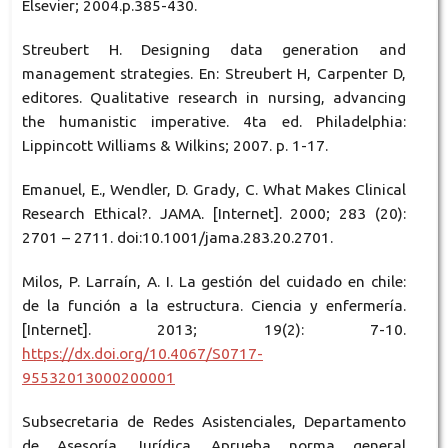
Elsevier; 2004.p.385-430.
Streubert H. Designing data generation and
management strategies. En: Streubert H, Carpenter D,
editores. Qualitative research in nursing, advancing
the humanistic imperative. 4ta ed. Philadelphia:
Lippincott Williams & Wilkins; 2007. p. 1-17.
Emanuel, E., Wendler, D. Grady, C. What Makes Clinical
Research Ethical?. JAMA. [Internet]. 2000; 283 (20):
2701 – 2711. doi:10.1001/jama.283.20.2701.
Milos, P. Larraín, A. I. La gestión del cuidado en chile:
de la función a la estructura. Ciencia y enfermería.
[Internet]. 2013; 19(2): 7-10.
https://dx.doi.org/10.4067/S0717-
95532013000200001
Subsecretaria de Redes Asistenciales, Departamento
de Asesoría Jurídica. Aprueba norma general