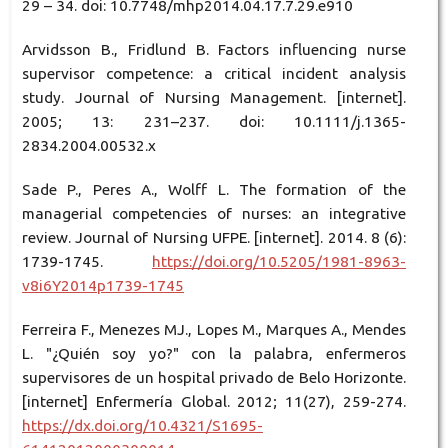
29 – 34. doi: 10.7748/mhp2014.04.17.7.29.e910
Arvidsson B., Fridlund B. Factors influencing nurse
supervisor competence: a critical incident analysis
study. Journal of Nursing Management. [internet].
2005; 13: 231–237. doi: 10.1111/j.1365-
2834.2004.00532.x
Sade P., Peres A., Wolff L. The formation of the
managerial competencies of nurses: an integrative
review. Journal of Nursing UFPE. [internet]. 2014. 8 (6):
1739-1745.
https://doi.org/10.5205/1981-8963-
v8i6Y2014p1739-1745
Ferreira F., Menezes MJ., Lopes M., Marques A., Mendes
L. "¿Quién soy yo?" con la palabra, enfermeros
supervisores de un hospital privado de Belo Horizonte.
[internet] Enfermería Global. 2012; 11(27), 259-274.
https://dx.doi.org/10.4321/S1695-