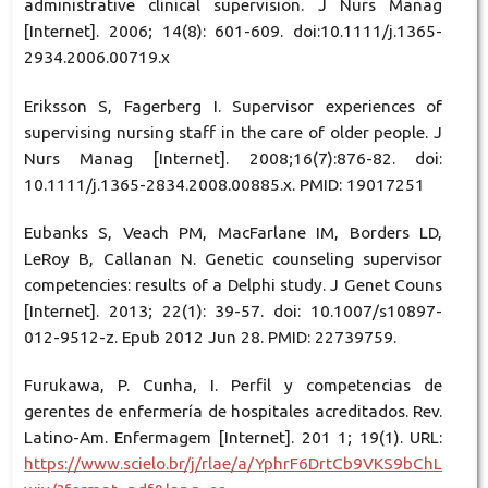
administrative clinical supervision. J Nurs Manag
[Internet]. 2006; 14(8): 601-609. doi:10.1111/j.1365-
2934.2006.00719.x
Eriksson S, Fagerberg I. Supervisor experiences of
supervising nursing staff in the care of older people. J
Nurs Manag [Internet]. 2008;16(7):876-82. doi:
10.1111/j.1365-2834.2008.00885.x. PMID: 19017251
Eubanks S, Veach PM, MacFarlane IM, Borders LD,
LeRoy B, Callanan N. Genetic counseling supervisor
competencies: results of a Delphi study. J Genet Couns
[Internet]. 2013; 22(1): 39-57. doi: 10.1007/s10897-
012-9512-z. Epub 2012 Jun 28. PMID: 22739759.
Furukawa, P. Cunha, I. Perfil y competencias de
gerentes de enfermería de hospitales acreditados. Rev.
Latino-Am. Enfermagem [Internet]. 201 1; 19(1). URL:
https://www.scielo.br/j/rlae/a/YphrF6DrtCb9VKS9bChL