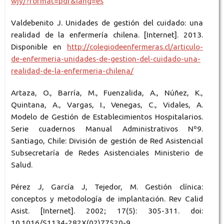
wjy/?format=pdf&lang=es
Valdebenito J. Unidades de gestión del cuidado: una
realidad de la enfermería chilena. [Internet]. 2013.
Disponible en
http://colegiodeenfermeras.cl/articulo-
de-enfermeria-unidades-de-gestion-del-cuidado-una-
realidad-de-la-enfermeria-chilena/
Artaza, O., Barría, M., Fuenzalida, A., Núñez, K.,
Quintana, A., Vargas, I., Venegas, C., Vidales, A.
Modelo de Gestión de Establecimientos Hospitalarios.
Serie cuadernos Manual Administrativos Nº9.
Santiago, Chile: División de gestión de Red Asistencial
Subsecretaría de Redes Asistenciales Ministerio de
Salud.
Pérez J, García J, Tejedor, M. Gestión clínica:
conceptos y metodología de implantación. Rev Calid
Asist. [Internet]. 2002; 17(5): 305-311. doi:
10.1016/S1134-282X(02)77520-9