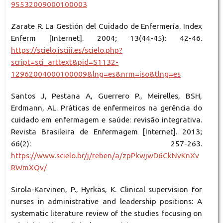
95532009000100003
Zarate R. La Gestión del Cuidado de Enfermería. Index
Enferm [Internet]. 2004; 13(44-45): 42-46.
https://scielo.isciii.es/scielo.php?
script=sci_arttext&pid=S1132-
12962004000100009&lng=es&nrm=iso&tlng=es
Santos J, Pestana A, Guerrero P., Meirelles, BSH,
Erdmann, AL. Práticas de enfermeiros na gerência do
cuidado em enfermagem e saúde: revisão integrativa.
Revista Brasileira de Enfermagem [Internet]. 2013;
66(2): 257-263.
https://www.scielo.br/j/reben/a/zpPkwjwD6CkNvKnXv
RWmXQv/
Sirola-Karvinen, P., Hyrkäs, K. Clinical supervision for
nurses in administrative and leadership positions: A
systematic literature review of the studies focusing on