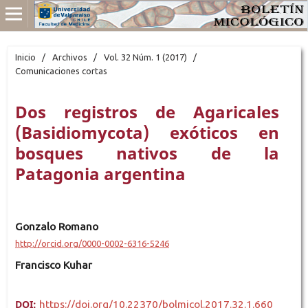
Inicio
/
Archivos
/
Vol. 32 Núm. 1 (2017)
/
Comunicaciones cortas
Dos registros de Agaricales
(Basidiomycota) exóticos en
bosques nativos de la
Patagonia argentina
Gonzalo Romano
http://orcid.org/0000-0002-6316-5246
Francisco Kuhar
DOI:
https://doi.org/10.22370/bolmicol.2017.32.1.660