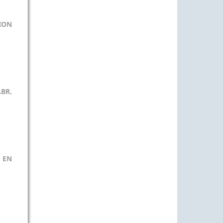
ION
BR.
 EN