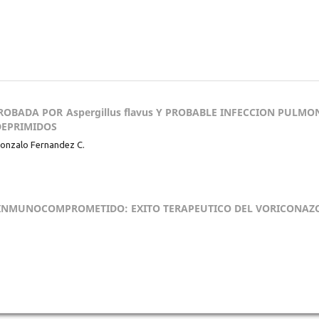
ROBADA POR Aspergillus flavus Y PROBABLE INFECCION PULMO
DEPRIMIDOS
 Gonzalo Fernandez C.
ICO INMUNOCOMPROMETIDO: EXITO TERAPEUTICO DEL VORICONAZ