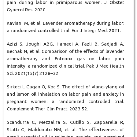
pain during labor in primiparous women. J Obstet
Gynecol Res. 2020.
Kaviani M, et al. Lavender aromatherapy during labor:
a randomized controlled trial. Eur J Integr Med. 2021.
Azizi S, Joughi ABG, Hamedi A, Fazli B, Sadjadi A,
Bechak N, et al. Comparison of the effects of lavender
aromatherapy and Entonox gas on labor pain
intensity: a randomized clinical trial. Pak J Med Health
Sci. 2021;15(7):2128–32.
Sirkeci I, Cagan O, Koc S. The effect of ylang-ylang oil
and lemon oil inhalation on labor pain and anxiety in
pregnant women: a randomized controlled trial.
Complement Ther Clin Pract. 2023;52.
Scandurra C, Mezzalira S, Cutillo S, Zapparella R,
Statti G, Maldonato NM, et al. The effectiveness of
neroli essential oil in relieving anxiety and perceived