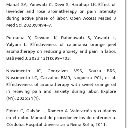
Manaf SA, Yuniwati C, Dewi S, Harahap LK. Effect of
lavender and rose aromatherapy on pain intensity
during active phase of labor. Open Access Maced J
Med Sci. 2020;8:494–7.
Purnama Y, Dewiani K, Rahmawati S, Yusanti L,
Yulyani L. Effectiveness of calamansi orange peel
aromatherapy on reducing anxiety and pain in labor.
Bali Med J. 2023;12(1):699–703.
Nascimento JC, Gonçalves VSS, Souza BRS,
Nascimento LC, Carvalho BMR, Nogueira PCL, et al.
Effectiveness of aromatherapy with sweet orange oil
in relieving pain and anxiety during labor. Explore
(NY). 2025;21(1).
Flórez C, Galván J, Romero A. Valoración y cuidados
en el dolor. Manual de procedimientos de enfermería.
Córdoba: Hospital Universitario Reina Sofía; 2011.