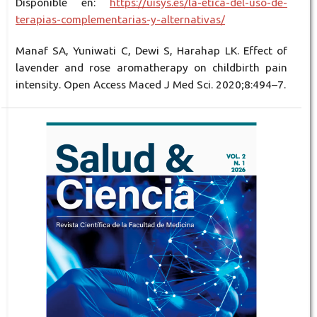
Disponible en:
https://uisys.es/la-etica-del-uso-de-
terapias-complementarias-y-alternativas/
Manaf SA, Yuniwati C, Dewi S, Harahap LK. Effect of
lavender and rose aromatherapy on childbirth pain
intensity. Open Access Maced J Med Sci. 2020;8:494–7.