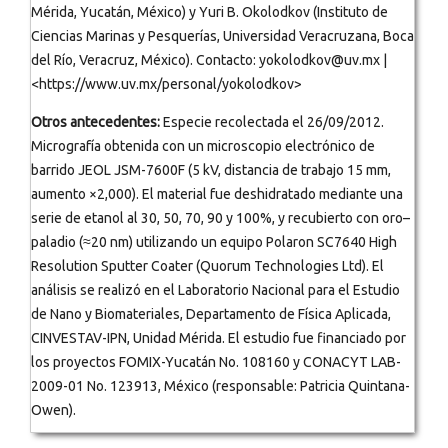
Mérida, Yucatán, México) y Yuri B. Okolodkov (Instituto de
Ciencias Marinas y Pesquerías, Universidad Veracruzana, Boca
del Río, Veracruz, México). Contacto: yokolodkov@uv.mx |
<https://www.uv.mx/personal/yokolodkov>
Otros antecedentes:
Especie recolectada el 26/09/2012.
Micrografía obtenida con un microscopio electrónico de
barrido JEOL JSM-7600F (5 kV, distancia de trabajo 15 mm,
aumento ×2,000). El material fue deshidratado mediante una
serie de etanol al 30, 50, 70, 90 y 100%, y recubierto con oro–
paladio (≈20 nm) utilizando un equipo Polaron SC7640 High
Resolution Sputter Coater (Quorum Technologies Ltd). El
análisis se realizó en el Laboratorio Nacional para el Estudio
de Nano y Biomateriales, Departamento de Física Aplicada,
CINVESTAV-IPN, Unidad Mérida. El estudio fue financiado por
los proyectos FOMIX-Yucatán No. 108160 y CONACYT LAB-
2009-01 No. 123913, México (responsable: Patricia Quintana-
Owen).