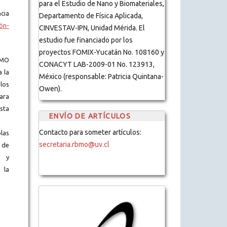
para el Estudio de Nano y Biomateriales,
cia
Departamento de Física Aplicada,
ón-
CINVESTAV-IPN, Unidad Mérida. El
estudio fue financiado por los
proyectos FOMIX-Yucatán No. 108160 y
BMO
CONACYT LAB-2009-01 No. 123913,
a la
México (responsable: Patricia Quintana-
los
Owen).
ara
ista
ENVÍO DE ARTÍCULOS
Contacto para someter artículos:
blas
secretaria.rbmo@uv.cl
 de
s y
 la