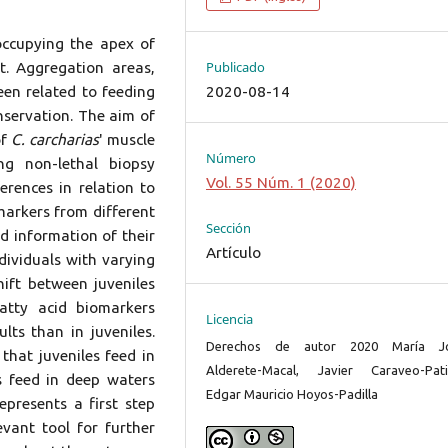
occupying the apex of
Publicado
. Aggregation areas,
2020-08-14
en related to feeding
onservation. The aim of
of
C. carcharias
' muscle
Número
ng non-lethal biopsy
Vol. 55 Núm. 1 (2020)
rences in relation to
omarkers from different
Sección
ed information of their
Artículo
ndividuals with varying
hift between juveniles
atty acid biomarkers
Licencia
lts than in juveniles.
Derechos de autor 2020 María J
 that juveniles feed in
Alderete-Macal, Javier Caraveo-Pati
s feed in deep waters
Edgar Mauricio Hoyos-Padilla
epresents a first step
vant tool for further