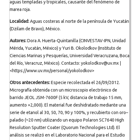
aguas templadas y tropicales, causante del fenómeno de
marea roja.
Localidad:
Aguas costeras al norte de la península de Yucatán
(Dzilam de Bravo), México.
Autores:
Dora A. Huerta-Quintanilla (CINVESTAV-IPN, Unidad
Mérida, Yucatán, México) y Yuri B. Okolodkov (Instituto de
Ciencias Marinas y Pesquerías, Universidad Veracruzana, Boca
del Río, Veracruz, México). Contacto: yokolodkov@uv.mx |
<https://www.uv.mx/personal/yokolodkov>
Otros antecedentes:
Especie recolectada el 26/09/2012.
Micrografía obtenida con un microscopio electrónico de
barrido JEOL JSM-7600F (5 kV, distancia de trabajo 15 mm,
aumento ×2,000). El material fue deshidratado mediante una
serie de etanol al 30, 50, 70, 90 y 100%, y recubierto con oro–
paladio (≈20 nm) utilizando un equipo Polaron SC7640 High
Resolution Sputter Coater (Quorum Technologies Ltd). El
análisis se realizó en el Laboratorio Nacional para el Estudio