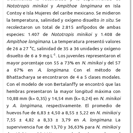
Nototropis minikoi
y
Ampithoe longimana
en Isla
Contoy e Isla Mujeres del caribe mexicano. Se midieron
la temperatura, salinidad y oxígeno disuelto
in situ
. Se
recolectaron un total de 2.815 anfípodos de ambas
especies: 1.407 de
Nototropis minikoi
y 1.408 de
Ampithoe longimana
. La temperatura presentó valores
de 26 a 27 °C, salinidad de 35 a 36 unidades y oxígeno
-1
disuelto de 6 a 9 mg L
. Los juveniles representaron el
mayor porcentaje con 55 a 73% en
N. minikoi
y del 57
a 67% en
A. longimana
. Con el método de
Bhattacharya se encontraron de 4 a 5 clases modales.
Con el modelo de von Bertalanffy se encontró que las
hembras presentaron la mayor longitud máxima con
10,88 mm (k= 0,35) y 14,54 mm (k= 0,24) en
N. minikoi
y
A. longimana
, respectivamente. El promedio de
huevos fue de 6,83 ± 4,50 a 8,55 ± 5,22 en
N. minikoi
y
7,55 ± 4,82 a 8,33 ± 3,79 en
A. longimana
. La
supervivencia fue de 13,70 y 36,63% para
N. minikoi
y