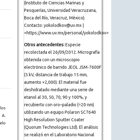
(Instituto de Ciencias Marinas y
Pesquerías, Universidad Veracruzana,
Boca del Río, Veracruz, México).
Contacto: yokolodkov@uv.mx |
<https://www.uv.mx/personal/yokolodkov>
Otros antecedentes:
Especie
recolectada el 26/09/2012. Micrografía
obtenida con un microscopio
electrónico de barrido JEOL JSM-7600F
(5 kV, distancia de trabajo 15 mm,
aumento ×2,000). El material fue
deshidratado mediante una serie de
etanol al 30, 50, 70, 90 y 100%, y
recubierto con oro–paladio (≈20 nm)
los
utilizando un equipo Polaron SC7640
 A.
High Resolution Sputter Coater
elo
(Quorum Technologies Ltd). El análisis
se realizó en el Laboratorio Nacional