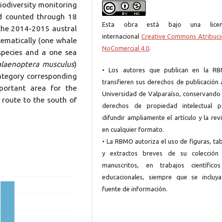
iodiversity monitoring
d counted through 18
Esta obra está bajo una licen
 the 2014-2015 austral
internacional
Creative Commons Atribuci
tematically (one whale
NoComercial 4.0
.
 species and a one sea
alaenoptera musculus
)
• Los autores que publican en la R
category corresponding
transfieren sus derechos de publicación 
ortant area for the
Universidad de Valparaíso, conservando 
y route to the south of
derechos de propiedad intelectual p
difundir ampliamente el artículo y la rev
en cualquier formato.
• La RBMO autoriza el uso de figuras, ta
y extractos breves de su colección
manuscritos, en trabajos científico
educacionales, siempre que se incluya
fuente de información.