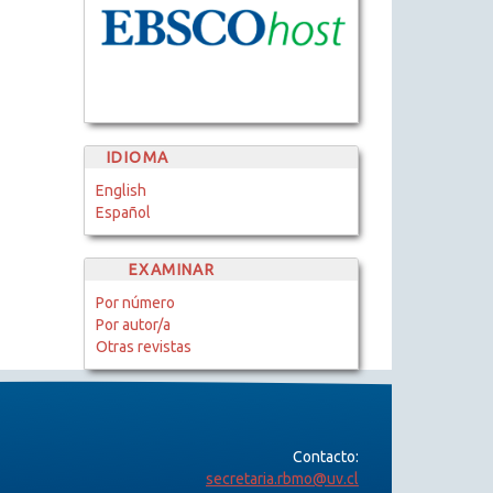
IDIOMA
English
Español
EXAMINAR
Por número
Por autor/a
Otras revistas
Contacto:
secretaria.rbmo@uv.cl