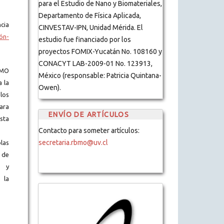
para el Estudio de Nano y Biomateriales,
Departamento de Física Aplicada,
cia
CINVESTAV-IPN, Unidad Mérida. El
ón-
estudio fue financiado por los
proyectos FOMIX-Yucatán No. 108160 y
CONACYT LAB-2009-01 No. 123913,
BMO
México (responsable: Patricia Quintana-
a la
Owen).
los
ara
ENVÍO DE ARTÍCULOS
ista
Contacto para someter artículos:
secretaria.rbmo@uv.cl
blas
 de
s y
 la