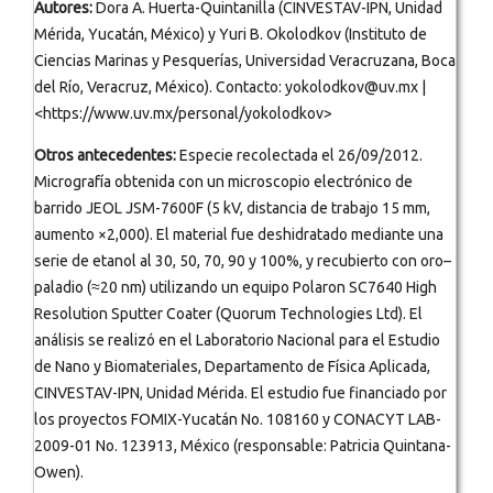
Autores:
Dora A. Huerta-Quintanilla (CINVESTAV-IPN, Unidad
Mérida, Yucatán, México) y Yuri B. Okolodkov (Instituto de
Ciencias Marinas y Pesquerías, Universidad Veracruzana, Boca
del Río, Veracruz, México). Contacto: yokolodkov@uv.mx |
<https://www.uv.mx/personal/yokolodkov>
Otros antecedentes:
Especie recolectada el 26/09/2012.
Micrografía obtenida con un microscopio electrónico de
barrido JEOL JSM-7600F (5 kV, distancia de trabajo 15 mm,
aumento ×2,000). El material fue deshidratado mediante una
serie de etanol al 30, 50, 70, 90 y 100%, y recubierto con oro–
paladio (≈20 nm) utilizando un equipo Polaron SC7640 High
Resolution Sputter Coater (Quorum Technologies Ltd). El
análisis se realizó en el Laboratorio Nacional para el Estudio
de Nano y Biomateriales, Departamento de Física Aplicada,
CINVESTAV-IPN, Unidad Mérida. El estudio fue financiado por
los proyectos FOMIX-Yucatán No. 108160 y CONACYT LAB-
2009-01 No. 123913, México (responsable: Patricia Quintana-
Owen).