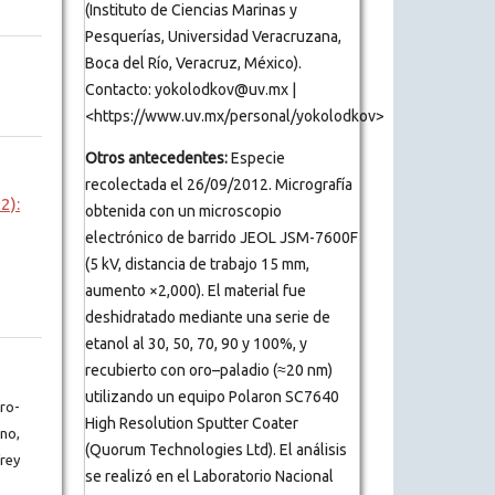
(Instituto de Ciencias Marinas y
Pesquerías, Universidad Veracruzana,
Boca del Río, Veracruz, México).
Contacto: yokolodkov@uv.mx |
<https://www.uv.mx/personal/yokolodkov>
Otros antecedentes:
Especie
recolectada el 26/09/2012. Micrografía
2):
obtenida con un microscopio
electrónico de barrido JEOL JSM-7600F
(5 kV, distancia de trabajo 15 mm,
aumento ×2,000). El material fue
deshidratado mediante una serie de
etanol al 30, 50, 70, 90 y 100%, y
recubierto con oro–paladio (≈20 nm)
utilizando un equipo Polaron SC7640
ro-
High Resolution Sputter Coater
no,
(Quorum Technologies Ltd). El análisis
rey
se realizó en el Laboratorio Nacional