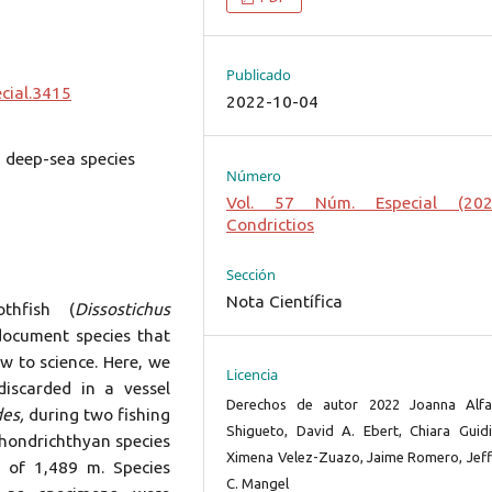
Publicado
cial.3415
2022-10-04
 deep-sea species
Número
Vol. 57 Núm. Especial (202
Condrictios
Sección
Nota Científica
thfish (
Dissostichus
 document species that
w to science. Here, we
Licencia
iscarded in a vessel
Derechos de autor 2022 Joanna Alfa
des,
during two fishing
Shigueto, David A. Ebert, Chiara Guidi
chondrichthyan species
Ximena Velez-Zuazo, Jaime Romero, Jeff
 of 1,489 m. Species
C. Mangel