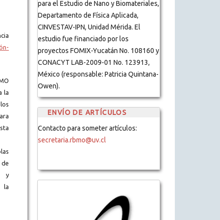
para el Estudio de Nano y Biomateriales,
Departamento de Física Aplicada,
CINVESTAV-IPN, Unidad Mérida. El
cia
estudio fue financiado por los
ón-
proyectos FOMIX-Yucatán No. 108160 y
CONACYT LAB-2009-01 No. 123913,
México (responsable: Patricia Quintana-
BMO
Owen).
a la
los
ENVÍO DE ARTÍCULOS
ara
ista
Contacto para someter artículos:
secretaria.rbmo@uv.cl
blas
 de
s y
 la