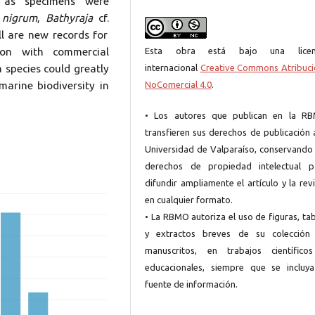
s as specimens were
nigrum
,
Bathyraja
cf.
ll are new records for
Esta obra está bajo una licen
ion with commercial
internacional
Creative Commons Atribuci
a species could greatly
NoComercial 4.0
.
arine biodiversity in
• Los autores que publican en la R
transfieren sus derechos de publicación 
Universidad de Valparaíso, conservando 
derechos de propiedad intelectual p
difundir ampliamente el artículo y la rev
en cualquier formato.
• La RBMO autoriza el uso de figuras, ta
y extractos breves de su colección
manuscritos, en trabajos científico
educacionales, siempre que se incluya
fuente de información.