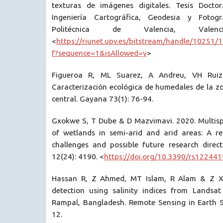
texturas de imágenes digitales. Tesis Docto
Ingeniería Cartográfica, Geodesia y Fotogr
Politécnica de Valencia, Val
<
https://riunet.upv.es/bitstream/handle/10251
f?sequence=1&isAllowed=y
>
Figueroa R, ML Suarez, A Andreu, VH Rui
Caracterización ecológica de humedales de la z
central. Gayana 73(1): 76-94.
Gxokwe S, T Dube & D Mazvimavi. 2020. Multisp
of wetlands in semi-arid and arid areas: A re
challenges and possible future research direc
12(24): 4190. <
https://doi.org/10.3390/rs12244
Hassan R, Z Ahmed, MT Islam, R Alam & Z Xie.
detection using salinity indices from Landsat
Rampal, Bangladesh. Remote Sensing in Earth S
12.