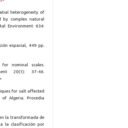
tial heterogeneity of
d by complex natural
tal Environment 634:
ión espacial, 449 pp.
for nominal scales.
ment 20(1): 37-46.
>
ques for salt affected
 of Algeria. Procedia
 en la transformada de
 la clasificación por