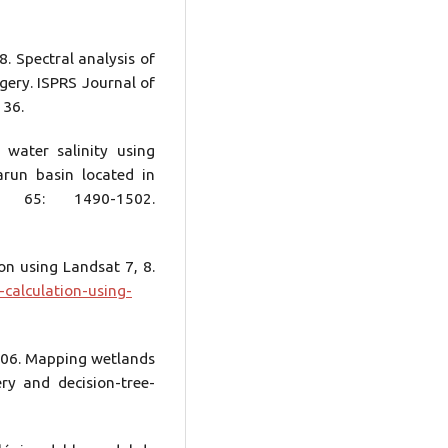
. Spectral analysis of
agery. ISPRS Journal of
136.
ater salinity using
arun basin located in
 65: 1490-1502.
n using Landsat 7, 8.
-calculation-using-
006. Mapping wetlands
y and decision-tree-