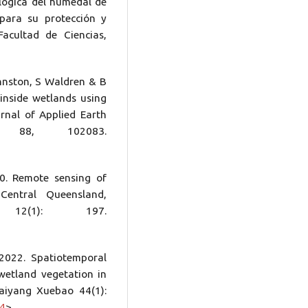
lógica del humedal de
para su protección y
Facultad de Ciencias,
hnston, S Waldren & B
inside wetlands using
urnal of Applied Earth
on 88, 102083.
0. Remote sensing of
Central Queensland,
 12(1): 197.
2022. Spatiotemporal
wetland vegetation in
aiyang Xuebao 44(1):
14
>