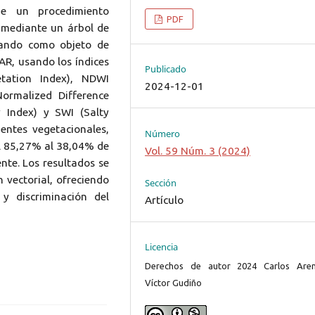
de un procedimiento
PDF
 mediante un árbol de
mando como objeto de
AR, usando los índices
Publicado
etation Index), NDWI
2024-12-01
ormalized Difference
y Index) y SWI (Salty
entes vegetacionales,
Número
el 85,27% al 38,04% de
Vol. 59 Núm. 3 (2024)
ente. Los resultados se
n vectorial, ofreciendo
Sección
y discriminación del
Artículo
Licencia
Derechos de autor 2024 Carlos Aren
Víctor Gudiño