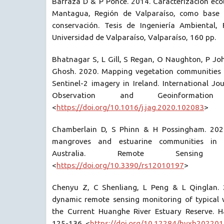
Barraza D & P Ponce. 2014. Caracterización eco
Mantagua, Región de Valparaíso, como base 
conservación. Tesis de Ingeniería Ambiental, 
Universidad de Valparaíso, Valparaíso, 160 pp.
Bhatnagar S, L Gill, S Regan, O Naughton, P Jo
Ghosh. 2020. Mapping vegetation communities 
Sentinel-2 imagery in Ireland. International Jo
Observation and Geoinformati
<
https://doi.org/10.1016/j.jag.2020.102083
>
Chamberlain D, S Phinn & H Possingham. 202
mangroves and estuarine communities in 
Australia. Remote Sensing
<
https://doi.org/10.3390/rs12010197
>
Chenyu Z, C Shenliang, L Peng & L Qinglan. 
dynamic remote sensing monitoring of typical 
the Current Huanghe River Estuary Reserve. H
125-136. <
https://doi.org/10.12284/hyxb20220