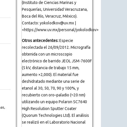
(Instituto de Ciencias Marinas y
Pesquerías, Universidad Veracruzana,
Boca del Río, Veracruz, México).
Contacto: yokolodkov@uv.mx |
<https://www.uv.mx/personal/yokolodkov>
Otros antecedentes:
Especie
recolectada el 26/09/2012. Micrografía
obtenida con un microscopio
electrónico de barrido JEOL JSM-7600F
(5 kV, distancia de trabajo 15 mm,
aumento ×2,000). El material fue
deshidratado mediante una serie de
etanol al 30, 50, 70, 90 y 100%, y
recubierto con oro–paladio (≈20 nm)
utilizando un equipo Polaron SC7640
as,
High Resolution Sputter Coater
(Quorum Technologies Ltd). El análisis
se realizó en el Laboratorio Nacional