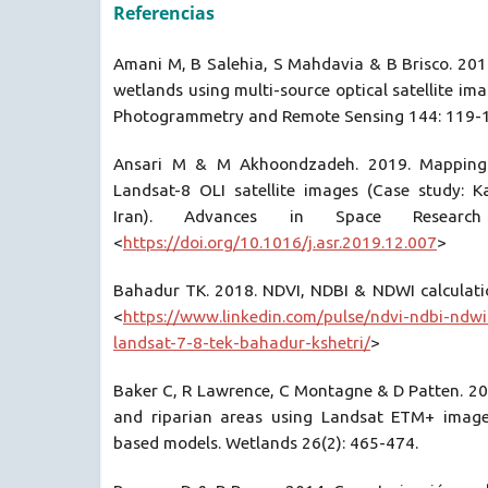
Referencias
Amani M, B Salehia, S Mahdavia & B Brisco. 2018
wetlands using multi-source optical satellite im
Photogrammetry and Remote Sensing 144: 119-
Ansari M & M Akhoondzadeh. 2019. Mapping w
Landsat-8 OLI satellite images (Case study: K
Iran). Advances in Space Research
<
https://doi.org/10.1016/j.asr.2019.12.007
>
Bahadur TK. 2018. NDVI, NDBI & NDWI calculatio
<
https://www.linkedin.com/pulse/ndvi-ndbi-ndwi
landsat-7-8-tek-bahadur-kshetri/
>
Baker C, R Lawrence, C Montagne & D Patten. 2
and riparian areas using Landsat ETM+ imager
based models. Wetlands 26(2): 465-474.