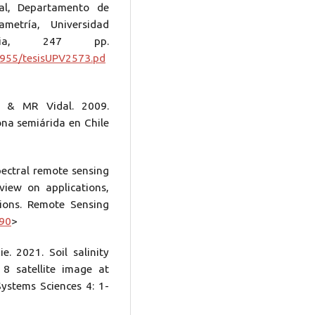
ral, Departamento de
ametría, Universidad
encia, 247 pp.
/1955/tesisUPV2573.pd
z & MR Vidal. 2009.
ona semiárida en Chile
ectral remote sensing
view on applications,
tions. Remote Sensing
190
>
 2021. Soil salinity
 8 satellite image at
ystems Sciences 4: 1-