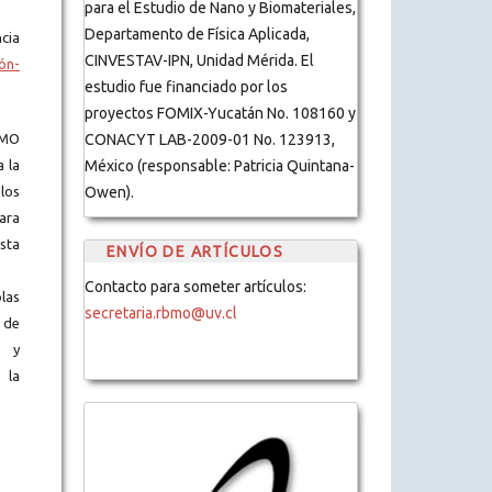
para el Estudio de Nano y Biomateriales,
Departamento de Física Aplicada,
cia
CINVESTAV-IPN, Unidad Mérida. El
ón-
estudio fue financiado por los
proyectos FOMIX-Yucatán No. 108160 y
BMO
CONACYT LAB-2009-01 No. 123913,
a la
México (responsable: Patricia Quintana-
los
Owen).
ara
ista
ENVÍO DE ARTÍCULOS
Contacto para someter artículos:
blas
secretaria.rbmo@uv.cl
 de
s y
 la