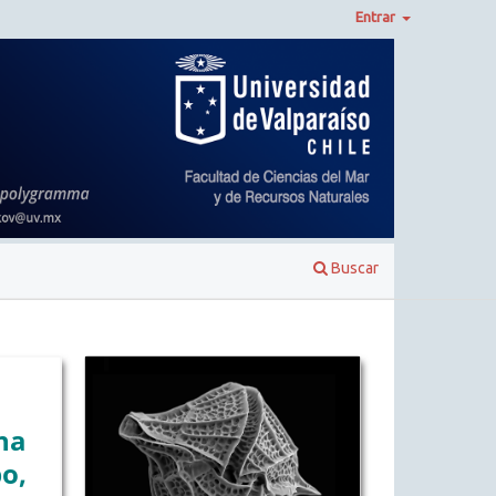
Entrar
Buscar
na
o,