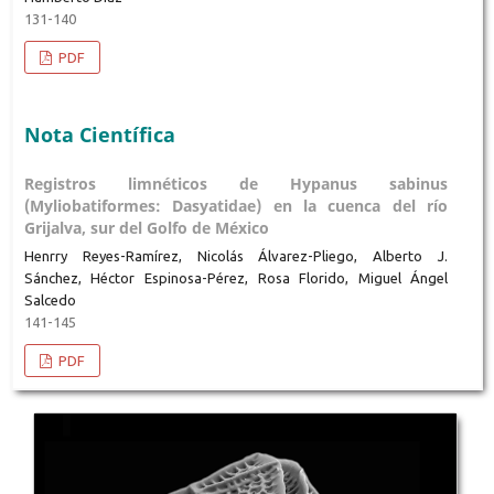
131-140
PDF
Nota Científica
Registros limnéticos de Hypanus sabinus
(Myliobatiformes: Dasyatidae) en la cuenca del río
Grijalva, sur del Golfo de México
Henrry Reyes-Ramírez, Nicolás Álvarez-Pliego, Alberto J.
Sánchez, Héctor Espinosa-Pérez, Rosa Florido, Miguel Ángel
Salcedo
141-145
PDF