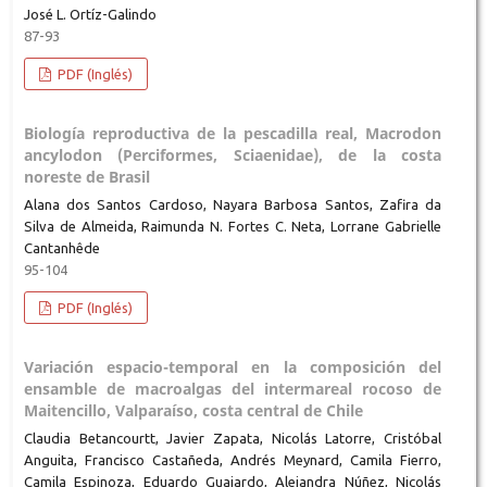
José L. Ortíz-Galindo
87-93
PDF (Inglés)
Biología reproductiva de la pescadilla real, Macrodon
ancylodon (Perciformes, Sciaenidae), de la costa
noreste de Brasil
Alana dos Santos Cardoso, Nayara Barbosa Santos, Zafira da
Silva de Almeida, Raimunda N. Fortes C. Neta, Lorrane Gabrielle
Cantanhêde
95-104
PDF (Inglés)
Variación espacio-temporal en la composición del
ensamble de macroalgas del intermareal rocoso de
Maitencillo, Valparaíso, costa central de Chile
Claudia Betancourtt, Javier Zapata, Nicolás Latorre, Cristóbal
Anguita, Francisco Castañeda, Andrés Meynard, Camila Fierro,
Camila Espinoza, Eduardo Guajardo, Alejandra Núñez, Nicolás