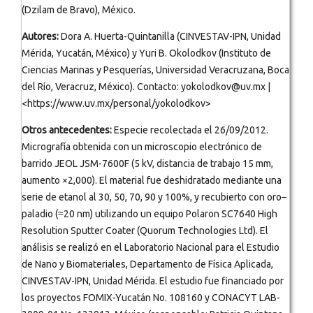
(Dzilam de Bravo), México.
Autores:
Dora A. Huerta-Quintanilla (CINVESTAV-IPN, Unidad
Mérida, Yucatán, México) y Yuri B. Okolodkov (Instituto de
Ciencias Marinas y Pesquerías, Universidad Veracruzana, Boca
del Río, Veracruz, México). Contacto: yokolodkov@uv.mx |
<https://www.uv.mx/personal/yokolodkov>
Otros antecedentes:
Especie recolectada el 26/09/2012.
Micrografía obtenida con un microscopio electrónico de
barrido JEOL JSM-7600F (5 kV, distancia de trabajo 15 mm,
aumento ×2,000). El material fue deshidratado mediante una
serie de etanol al 30, 50, 70, 90 y 100%, y recubierto con oro–
paladio (≈20 nm) utilizando un equipo Polaron SC7640 High
Resolution Sputter Coater (Quorum Technologies Ltd). El
análisis se realizó en el Laboratorio Nacional para el Estudio
de Nano y Biomateriales, Departamento de Física Aplicada,
CINVESTAV-IPN, Unidad Mérida. El estudio fue financiado por
los proyectos FOMIX-Yucatán No. 108160 y CONACYT LAB-