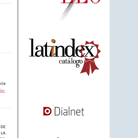
cia
ón-
 DE
 LA