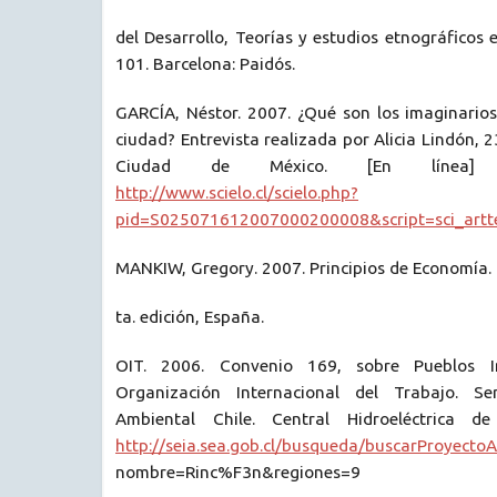
del Desarrollo, Teorías y estudios etnográficos 
101. Barcelona: Paidós.
GARCÍA, Néstor. 2007. ¿Qué son los imaginario
ciudad? Entrevista realizada por Alicia Lindón, 
Ciudad de México. [En línea] 
http://www.scielo.cl/scielo.php?
pid=S025071612007000200008&script=sci_artt
MANKIW, Gregory. 2007. Principios de Economía. E
ta. edición, España.
OIT. 2006. Convenio 169, sobre Pueblos In
Organización Internacional del Trabajo. Se
Ambiental Chile. Central Hidroeléctrica d
http://seia.sea.gob.cl/busqueda/buscarProyectoA
nombre=Rinc%F3n&regiones=9