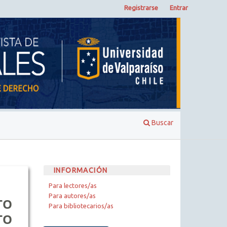
Registrarse
Entrar
Buscar
INFORMACIÓN
Para lectores/as
Para autores/as
TO
Para bibliotecarios/as
TO