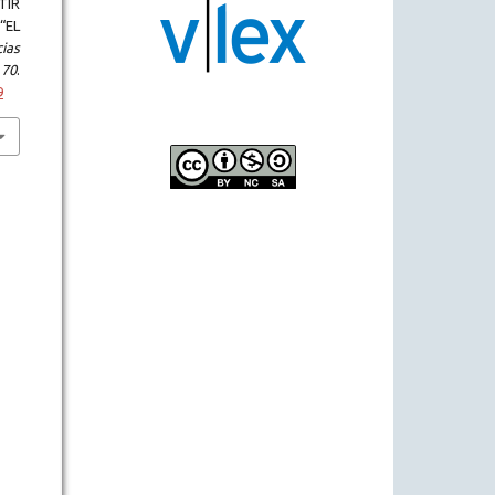
TIR
“EL
ias
,
70
.
9