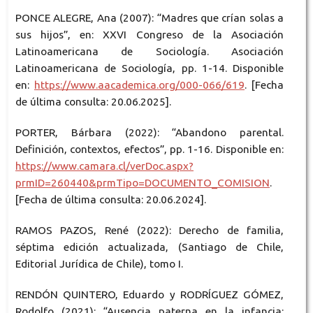
PONCE ALEGRE, Ana (2007): “Madres que crían solas a
sus hijos”, en: XXVI Congreso de la Asociación
Latinoamericana de Sociología. Asociación
Latinoamericana de Sociología, pp. 1-14. Disponible
en:
https://www.aacademica.org/000-066/619
. [Fecha
de última consulta: 20.06.2025].
PORTER, Bárbara (2022): “Abandono parental.
Definición, contextos, efectos”, pp. 1-16. Disponible en:
https://www.camara.cl/verDoc.aspx?
prmID=260440&prmTipo=DOCUMENTO_COMISION
.
[Fecha de última consulta: 20.06.2024].
RAMOS PAZOS, René (2022): Derecho de familia,
séptima edición actualizada, (Santiago de Chile,
Editorial Jurídica de Chile), tomo I.
RENDÓN QUINTERO, Eduardo y RODRÍGUEZ GÓMEZ,
Rodolfo (2021): “Ausencia paterna en la infancia: