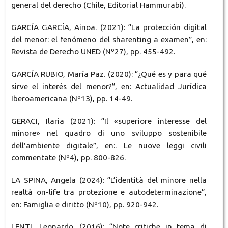
general del derecho (Chile, Editorial Hammurabi).
GARCÍA GARCÍA, Ainoa. (2021): “La protección digital
del menor: el fenómeno del sharenting a examen”, en:
Revista de Derecho UNED (Nº27), pp. 455-492.
GARCÍA RUBIO, María Paz. (2020): “¿Qué es y para qué
sirve el interés del menor?”, en: Actualidad Jurídica
Iberoamericana (Nº13), pp. 14-49.
GERACI, Ilaria (2021): “Il «superiore interesse del
minore» nel quadro di uno sviluppo sostenibile
dell'ambiente digitale”, en:. Le nuove leggi civili
commentate (Nº4), pp. 800-826.
LA SPINA, Angela (2024): “L’identità del minore nella
realtà on-life tra protezione e autodeterminazione”,
en: Famiglia e diritto (Nº10), pp. 920-942.
LENTI, Leonardo. (2016): “Note critiche in tema di