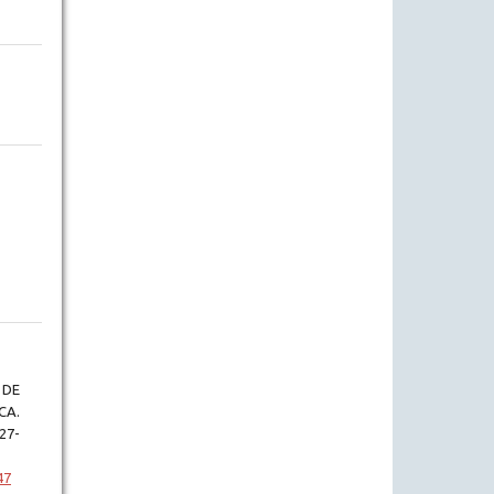
 DE
CA.
127-
47