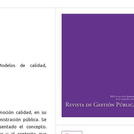
odelos de calidad,
 noción calidad, en su
istración pública. Se
entado el concepto.
os y el contexto que