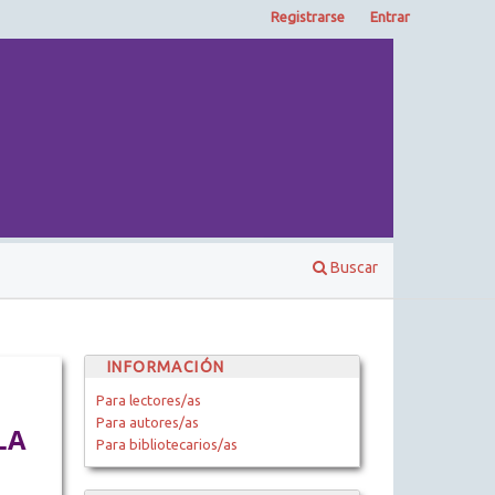
Registrarse
Entrar
Buscar
INFORMACIÓN
Para lectores/as
Para autores/as
LA
Para bibliotecarios/as