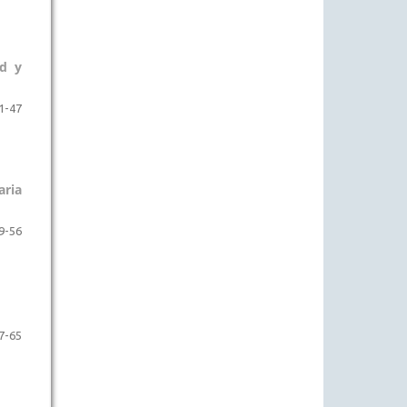
ad y
1-47
aria
9-56
7-65