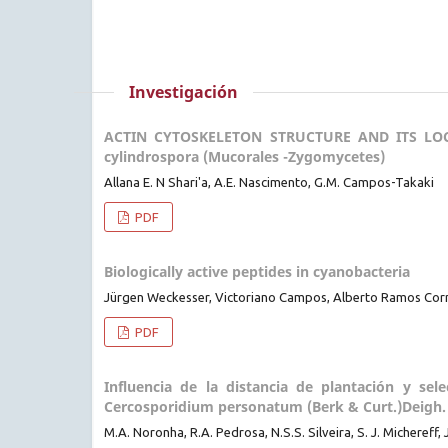
Investigación
ACTIN CYTOSKELETON STRUCTURE AND ITS LOCAL
cylindrospora (Mucorales -Zygomycetes)
Allana E. N Shari'a, A.E. Nascimento, G.M. Campos-Takaki
PDF
Biologically active peptides in cyanobacteria
Jürgen Weckesser, Victoriano Campos, Alberto Ramos C
PDF
Influencia de la distancia de plantación y se
Cercosporidium personatum (Berk & Curt.)Deigh. y
M.A. Noronha, R.A. Pedrosa, N.S.S. Silveira, S. J. Michereff,