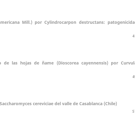
americana Mill.) por Cylindrocarpon destructans: patogenicid
4
to de las hojas de ñame (Dioscorea cayennensis) por Curvul
4
 Saccharomyces cereviciae del valle de Casablanca (Chile)
5