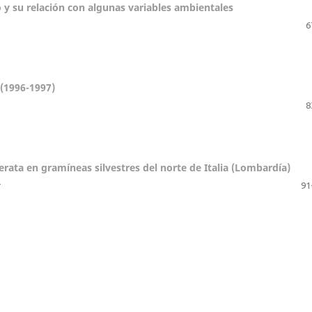
o y su relación con algunas variables ambientales
6
 (1996-1997)
8
erata en gramíneas silvestres del norte de Italia (Lombardía)
r
91