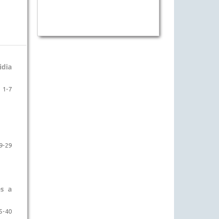
dia
1-7
9-29
es a
5-40