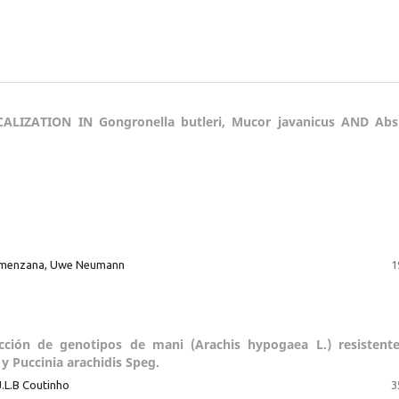
IZATION IN Gongronella butleri, Mucor javanicus AND Absi
ormenzana, Uwe Neumann
1
lección de genotipos de mani (Arachis hypogaea L.) resistent
 Puccinia arachidis Speg.
 J.L.B Coutinho
3