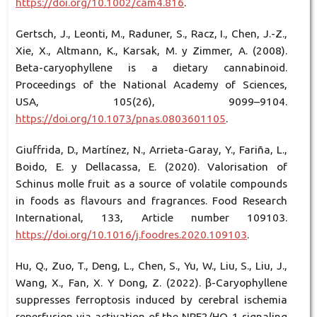
https://doi.org/10.1002/cam4.816
.
Gertsch, J., Leonti, M., Raduner, S., Racz, I., Chen, J.-Z.,
Xie, X., Altmann, K., Karsak, M. y Zimmer, A. (2008).
Beta-caryophyllene is a dietary cannabinoid.
Proceedings of the National Academy of Sciences,
USA, 105(26), 9099–9104.
https://doi.org/10.1073/pnas.0803601105
.
Giuffrida, D., Martínez, N., Arrieta-Garay, Y., Fariña, L.,
Boido, E. y Dellacassa, E. (2020). Valorisation of
Schinus molle fruit as a source of volatile compounds
in foods as flavours and fragrances. Food Research
International, 133, Article number 109103.
https://doi.org/10.1016/j.foodres.2020.109103
.
Hu, Q., Zuo, T., Deng, L., Chen, S., Yu, W., Liu, S., Liu, J.,
Wang, X., Fan, X. Y Dong, Z. (2022). β-Caryophyllene
suppresses ferroptosis induced by cerebral ischemia
reperfusion via activation of the NRF2/HO-1 signaling