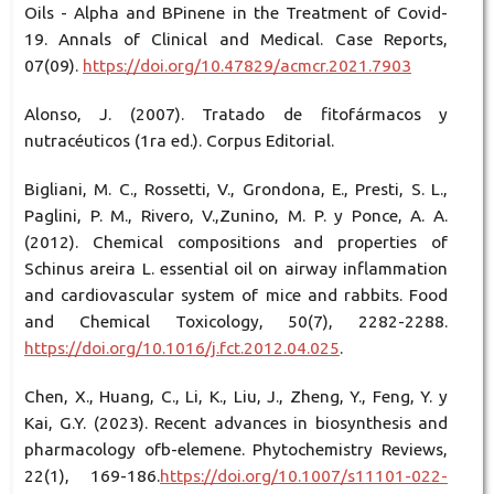
Oils - Alpha and ΒPinene in the Treatment of Covid-
19. Annals of Clinical and Medical. Case Reports,
07(09).
https://doi.org/10.47829/acmcr.2021.7903
Alonso, J. (2007). Tratado de fitofármacos y
nutracéuticos (1ra ed.). Corpus Editorial.
Bigliani, M. C., Rossetti, V., Grondona, E., Presti, S. L.,
Paglini, P. M., Rivero, V.,Zunino, M. P. y Ponce, A. A.
(2012). Chemical compositions and properties of
Schinus areira L. essential oil on airway inflammation
and cardiovascular system of mice and rabbits. Food
and Chemical Toxicology, 50(7), 2282-2288.
https://doi.org/10.1016/j.fct.2012.04.025
.
Chen, X., Huang, C., Li, K., Liu, J., Zheng, Y., Feng, Y. y
Kai, G.Y. (2023). Recent advances in biosynthesis and
pharmacology ofb-elemene. Phytochemistry Reviews,
22(1), 169-186.
https://doi.org/10.1007/s11101-022-