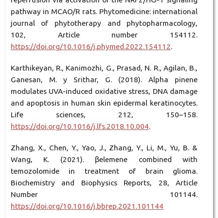
pathway in MCAO/R rats. Phytomedicine: international
journal of phytotherapy and phytopharmacology,
102, Article number 154112.
https://doi.org/10.1016/j.phymed.2022.154112
.
Karthikeyan, R., Kanimozhi, G., Prasad, N. R., Agilan, B.,
Ganesan, M. y Srithar, G. (2018). Alpha pinene
modulates UVA-induced oxidative stress, DNA damage
and apoptosis in human skin epidermal keratinocytes.
Life sciences, 212, 150–158.
https://doi.org/10.1016/j.lfs.2018.10.004
.
Zhang, X., Chen, Y., Yao, J., Zhang, Y., Li, M., Yu, B. &
Wang, K. (2021). βelemene combined with
temozolomide in treatment of brain glioma.
Biochemistry and Biophysics Reports, 28, Article
Number 101144.
https://doi.org/10.1016/j.bbrep.2021.101144