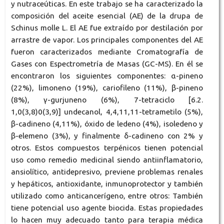
y nutraceúticas. En este trabajo se ha caracterizado la
composición del aceite esencial (AE) de la drupa de
Schinus molle L. El AE fue extraído por destilación por
arrastre de vapor. Los principales componentes del AE
fueron caracterizados mediante Cromatografía de
Gases con Espectrometría de Masas (GC-MS). En él se
encontraron los siguientes componentes: α-pineno
(22%), limoneno (19%), cariofileno (11%), β-pineno
(8%), γ-gurjuneno (6%), 7-tetraciclo [6.2.
1,0(3,8)0(3,9)] undecanol, 4,4,11,11-tetrametilo (5%),
β-cadineno (4,11%), óxido de ledeno (4%), isoledeno y
β-elemeno (3%), y finalmente δ-cadineno con 2% y
otros. Estos compuestos terpénicos tienen potencial
uso como remedio medicinal siendo antiinflamatorio,
ansiolítico, antidepresivo, previene problemas renales
y hepáticos, antioxidante, inmunoprotector y también
utilizado como anticancerígeno, entre otros: También
tiene potencial uso agente biocida. Estas propiedades
lo hacen muy adecuado tanto para terapia médica