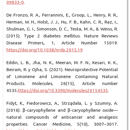
09833-0
.
De Fronzo, R. A., Ferrannini, E., Groop, L., Henry, R. R.,
Herman, W. H., Holst, J. J., Hu, F. B., Kahn, C. R., Raz, I.,
Shulman, G. I., Simonson, D. C., Testa, M. A., & Weiss, R.
(2015). Type 2 diabetes mellitus. Nature Reviews
Disease Primers, 1, Article Number 15019.
https://doi.org/10.1038/nrdp.2015.19
Eddin, L. B., Jha, N. K., Meeran, M. F. N., Kesari, K. K.,
Beiram, R. y Ojha, S. (2021). Neuroprotective Potential
of Limonene and Limonene Containing Natural
Products. Molecules, 26(15), Article number
4535.
https://doi.org/10.3390/molecules26154535
.
Fidyt, K., Fiedorowicz, A., Strządała, L. y Szumny, A.
(2016). β-caryophyllene and β-caryophyllene oxide—
natural compounds of anticancer and analgesic
properties. Cancer Medicine, 5(10), 3007–3017.