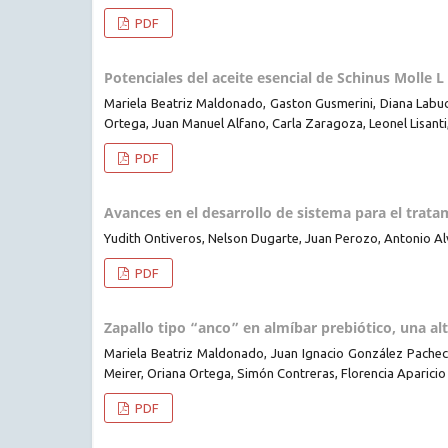
PDF
Potenciales del aceite esencial de Schinus Molle L
Mariela Beatriz Maldonado, Gaston Gusmerini, Diana Labu
Ortega, Juan Manuel Alfano, Carla Zaragoza, Leonel Lisanti
PDF
Avances en el desarrollo de sistema para el trata
Yudith Ontiveros, Nelson Dugarte, Juan Perozo, Antonio 
PDF
Zapallo tipo “anco” en almíbar prebiótico, una al
Mariela Beatriz Maldonado, Juan Ignacio González Pachec
Meirer, Oriana Ortega, Simón Contreras, Florencia Aparicio
PDF