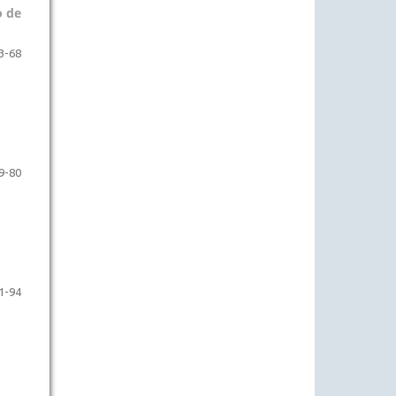
o de
3-68
9-80
1-94