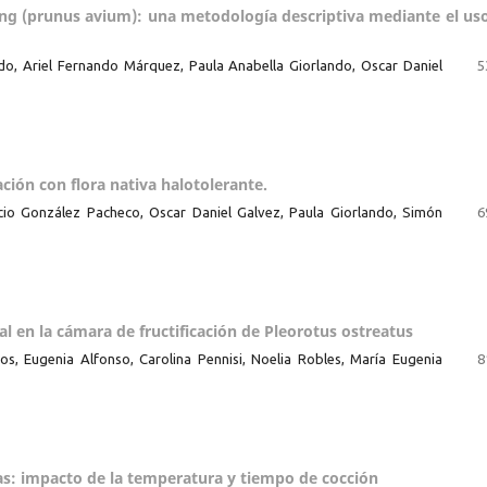
bing (prunus avium): una metodología descriptiva mediante el us
do, Ariel Fernando Márquez, Paula Anabella Giorlando, Oscar Daniel
5
ción con flora nativa halotolerante.
acio González Pacheco, Oscar Daniel Galvez, Paula Giorlando, Simón
6
l en la cámara de fructificación de Pleorotus ostreatus
anos, Eugenia Alfonso, Carolina Pennisi, Noelia Robles, María Eugenia
8
ias: impacto de la temperatura y tiempo de cocción