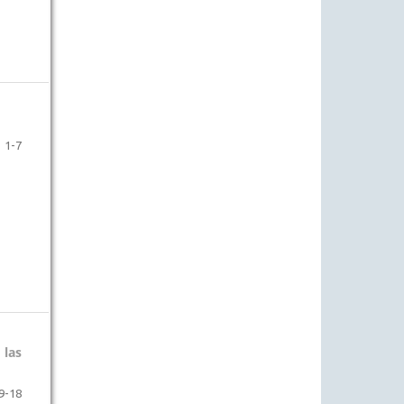
1-7
 las
9-18