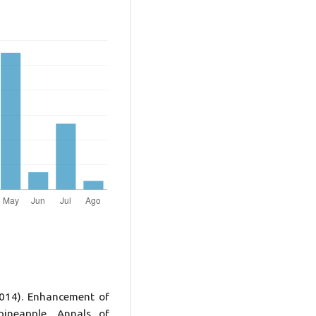
(2014). Enhancement of
ineapple. Annals of