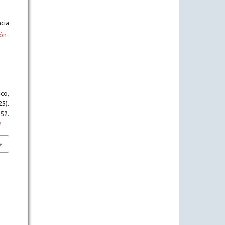
cia
ón-
co,
25).
52.
2