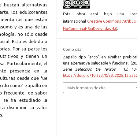
se buscan alternativas
arte, los edulcorantes
Esta obra está bajo una licen
imentarios que están
internacional
Creative Commons Atribuci
sumo y es una de las
NoComercial-SinDerivadas 4.0
.
ología, no sólo desde
ocial. Esto es debido a
rías. Por su parte los
Cómo citar
utritivos y tienen un
Zapallo tipo “anco” en almíbar prebióti
sa. Particularmente, el
una alternativa saludable y funcional. (20
Serie Selección De Textos
,
13
, 43-
nte presencia en la
https://doi.org/10.22370/sst.2025.13.555
ulturas desde que fue
ocido como" zapallo en
Más formatos de cita
 frecuente, de sabor
o se ha estudiado la
ra disminuir su valor
s.