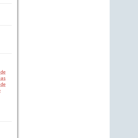
 de
as
 de
e