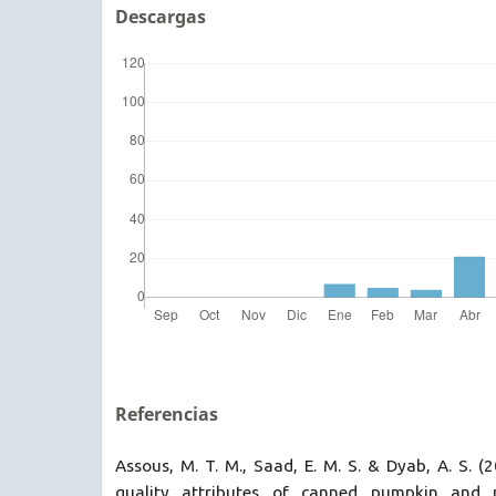
Descargas
Referencias
Assous, M. T. M., Saad, E. M. S. & Dyab, A. S. 
quality attributes of canned pumpkin and p