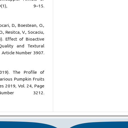
9(1), 9–15.
cari, D., Boestean, O.,
., Resitca, V., Socaciu,
3). Effect of Bioactive
ality and Textural
, Article Number 3907.
019). The Profile of
arious Pumpkin Fruits
es 2019, Vol. 24, Page
umber 3212.