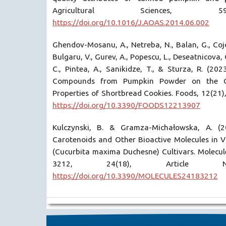
Agricultural Sciences, 5
https://doi.org/10.1016/J.AOAS.2014.06.002
Ghendov-Mosanu, A., Netreba, N., Balan, G., Cojo
Bulgaru, V., Gurev, A., Popescu, L., Deseatnicova, O
C., Pintea, A., Sanikidze, T., & Sturza, R. (202
Compounds from Pumpkin Powder on the Qu
Properties of Shortbread Cookies. Foods, 12(21)
https://doi.org/10.3390/FOODS12213907
Kulczynski, B. & Gramza-Michałowska, A. (2
Carotenoids and Other Bioactive Molecules in V
(Cucurbita maxima Duchesne) Cultivars. Molecul
3212, 24(18), Article N
https://doi.org/10.3390/MOLECULES24183212