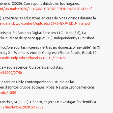
 género. (2020). Corresponsabilidad en los hogares.
ntent/uploads/2020/11/GUIA-CORRESPONSABILIDAD.pdf
20). Experiencias educativas en casa de niñas y niños durante la
perchile.cl/wp-content/uploads/CIAE-EXP-EDU-final.pdf
minismo. En Amazon Digital Services LLC – Kdp (Ed.), La
r la igualdad de género (pp.21-38). Independently Published.
ico/privado, las mujeres y el trabajo doméstico" invisible". In XI
ro y XIII Women’s Worlds Congress (Florianópolis, Brasil, 30
//sedici.unlp.edu.ar/handle/10915/111625
cia y adolescencia: Guía para periodistas.
le/39000/2740
 el padre en Chile contemporáneo. Estudio de las
en distintos grupos sociales. Polis. Revista Latinoamericana,
polis/1859
Arancibia, M. (2020). Género, mujeres e investigación científica.
5867/medwave.2020.02.7857