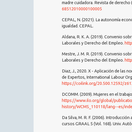
madre cuidadora. Revista de derecho (
68512010000100005
CEPAL, N. (2021). La autonomía econó
igualdad. CEPAL.
Aldana, R. K. A. (2019). Convenio sobr
Laborales y Derecho del Empleo.
htt
Mestre, J. M. R. (2019). Convenio sob
Laborales y Derecho del Empleo.
htt
Diaz, J., 2020. X - Aplicación de las 
de Expertos, International Labour Org
https://coilink.org/20.500.12592/z6
DCOMM. (2009). Mujeres en el trabajo
https://www.ilo.org/global/publicati
history/WCMS_110118/lang--es/inde
Da Silva, M. R. F. (2006). Introducción 
cursos GRAAL 5 (Vol. 168). Univ. Aut