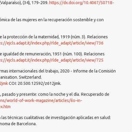
Valparaíso), (34), 179-209.
https://dx.doi.org/10.4067/S0718-
mica de las mujeres en la recuperación sostenible y con
e la protección de la maternidad, 1919 (núm. 3). Relaciones
ps://ejcls.adapt.it/index.php/rlde_adapt/article/view/736
re igualdad de remuneración, 1951 (núm. 100). Relaciones
ps://ejcls.adapt.it/index.php/rlde_adapt/article/view/725
normas internacionales del trabajo, 2020 - Informe de la Comisión
anisation. Switzerland.
12jmk
COI: 20.500.12592/z612jmk.
, pasado y presente: como la noche y el día. Recuperado de
ons/world-of-work-magazine/articles/ilo-in-
x.htm
a las técnicas cualitativas de investigación aplicadas en salud:
ònoma de Barcelona.