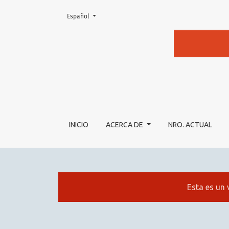
Cambiar el idioma. El actual es:
Español
PERCEPCIÓN DE ACADÉMICAS SOBRE LA PAR
INICIO
ACERCA DE
NRO. ACTUAL
Esta es un 