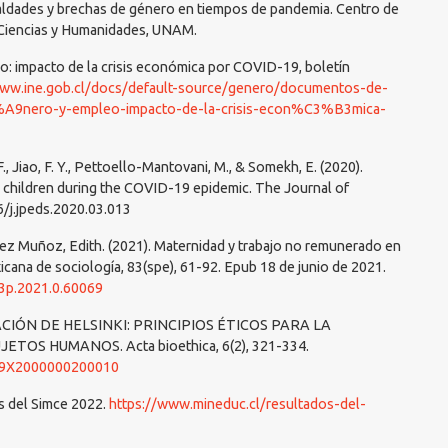
gualdades y brechas de género en tiempos de pandemia. Centro de
n Ciencias y Humanidades, UNAM.
o: impacto de la crisis económica por COVID-19, boletín
www.ine.gob.cl/docs/default-source/genero/documentos-de-
9nero-y-empleo-impacto-de-la-crisis-econ%C3%B3mica-
S. F., Jiao, F. Y., Pettoello-Mantovani, M., & Somekh, E. (2020).
n children during the COVID-19 epidemic. The Journal of
6/j.jpeds.2020.03.013
z Muñoz, Edith. (2021). Maternidad y trabajo no remunerado en
icana de sociología, 83(spe), 61-92. Epub 18 de junio de 2021.
03p.2021.0.60069
ARACIÓN DE HELSINKI: PRINCIPIOS ÉTICOS PARA LA
OS HUMANOS. Acta bioethica, 6(2), 321-334.
569X2000000200010
s del Simce 2022.
https://www.mineduc.cl/resultados-del-