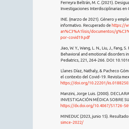
Ferreyra Beltrán, M. C. (2021). Desi
Investigaciones Interdisciplinarias e
INE. (marzo de 2021). Género y emple
informativo. Recuperado de
https://
an%C3%A1lisis/documentos/g%C3%A
por-covid19.pdf
Jiao, W. Y., Wang, L. N., Liu, J., Fang, 
Behavioral and emotional disorders i
Pediatrics, 221, 264-266. DOI: 10.101
Llanes Díaz, Nathaly, & Pacheco Góme
el contexto del Covid-19. Revista mex
https://doi.org/10.22201/iis.018825
Manzini, Jorge Luis. (2000). DECL
INVESTIGACIÓN MÉDICA SOBRE SUJET
https://dx.doi.org/10.4067/S1726-
MINEDUC (2023, junio 15). Resultado
simce-2022/