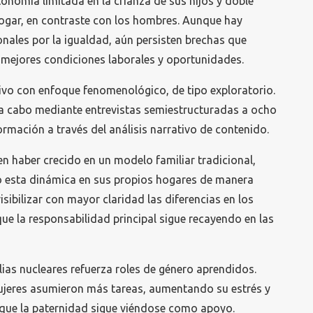
nomía limitada en la crianza de sus hijos y doble
hogar, en contraste con los hombres. Aunque hay
onales por la igualdad, aún persisten brechas que
 mejores condiciones laborales y oportunidades.
tivo con enfoque fenomenológico, de tipo exploratorio.
ó a cabo mediante entrevistas semiestructuradas a ocho
rmación a través del análisis narrativo de contenido.
en haber crecido en un modelo familiar tradicional,
o esta dinámica en sus propios hogares de manera
isibilizar con mayor claridad las diferencias en los
ue la responsabilidad principal sigue recayendo en las
lias nucleares refuerza roles de género aprendidos.
jeres asumieron más tareas, aumentando su estrés y
que la paternidad sigue viéndose como apoyo.