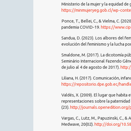
Ministerio de la mujer y la equidad de
https://minmujeryeg.gob.cl/wp-co
Ponce, T., Bellei, C., & Vielma, C. (20
pandemia COVID-19.
https://www.ci
Sandua, D. (2023). Los albores del fe
evolución del feminismo y la lucha po
Smaldone, M. (2017). La dicotomía públ
Seminário Internacional Fazendo Gêne
de julio al 4 de agosto de 2017).
http:
Liliana, H. (2017). Comunicación, infan
https://repositorio.dpe.gob.ec/hand
Valdés, X. (2009). El lugar que habita
representaciones sobre la paternidad 
(23).
http://journals.openedition.org/
Vargas, C., Lutz, M., Papuzinski, C., & 
Medwave, 20(02).
http://doi.org/10.