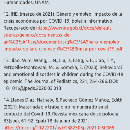
Humanidades, UNAM.
12. INE. (marzo de 2021). Género y empleo: impacto de la
crisis económica por COVID-19, boletín informativo.
Recuperado de
https://www.ine.gob.cl/docs/default-
source/genero/documentos-de-
an%C3%A1lisis/documentos/g%C3%A9nero-y-empleo-
impacto-de-la-crisis-econ%C3%B3mica-por-covid19.pdf
13. Jiao, W. Y., Wang, L. N., Liu, J., Fang, S. F., Jiao, F. Y.,
Pettoello-Mantovani, M., & Somekh, E. (2020). Behavioral
and emotional disorders in children during the COVID-19
epidemic. The Journal of Pediatrics, 221, 264-266. DOI:
10.1016/j.jpeds.2020.03.013
14. Llanes Díaz, Nathaly, & Pacheco Gómez Muñoz, Edith.
(2021). Maternidad y trabajo no remunerado en el
contexto del Covid-19. Revista mexicana de sociología,
83(spe), 61-92. Epub 18 de junio de 2021.
https://doi.org/10.22201/iis.01882503p.2021.0.60069