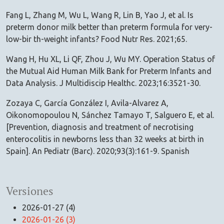
Fang L, Zhang M, Wu L, Wang R, Lin B, Yao J, et al. Is
preterm donor milk better than preterm formula for very-
low-bir th-weight infants? Food Nutr Res. 2021;65.
Wang H, Hu XL, Li QF, Zhou J, Wu MY. Operation Status of
the Mutual Aid Human Milk Bank for Preterm Infants and
Data Analysis. J Multidiscip Healthc. 2023;16:3521-30.
Zozaya C, García González I, Avila-Alvarez A,
Oikonomopoulou N, Sánchez Tamayo T, Salguero E, et al.
[Prevention, diagnosis and treatment of necrotising
enterocolitis in newborns less than 32 weeks at birth in
Spain]. An Pediatr (Barc). 2020;93(3):161-9. Spanish
Versiones
2026-01-27 (4)
2026-01-26 (3)