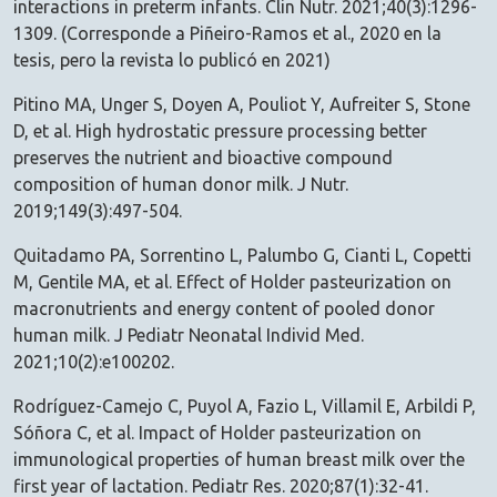
interactions in preterm infants. Clin Nutr. 2021;40(3):1296-
1309. (Corresponde a Piñeiro-Ramos et al., 2020 en la
tesis, pero la revista lo publicó en 2021)
Pitino MA, Unger S, Doyen A, Pouliot Y, Aufreiter S, Stone
D, et al. High hydrostatic pressure processing better
preserves the nutrient and bioactive compound
composition of human donor milk. J Nutr.
2019;149(3):497-504.
Quitadamo PA, Sorrentino L, Palumbo G, Cianti L, Copetti
M, Gentile MA, et al. Effect of Holder pasteurization on
macronutrients and energy content of pooled donor
human milk. J Pediatr Neonatal Individ Med.
2021;10(2):e100202.
Rodríguez-Camejo C, Puyol A, Fazio L, Villamil E, Arbildi P,
Sóñora C, et al. Impact of Holder pasteurization on
immunological properties of human breast milk over the
first year of lactation. Pediatr Res. 2020;87(1):32-41.