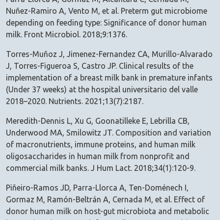
Nuñez-Ramiro A, Vento M, et al. Preterm gut microbiome
depending on feeding type: Significance of donor human
milk. Front Microbiol. 2018;9:1376.
Torres-Muñoz J, Jimenez-Fernandez CA, Murillo-Alvarado
J, Torres-Figueroa S, Castro JP. Clinical results of the
implementation of a breast milk bank in premature infants
(Under 37 weeks) at the hospital universitario del valle
2018–2020. Nutrients. 2021;13(7):2187.
Meredith-Dennis L, Xu G, Goonatilleke E, Lebrilla CB,
Underwood MA, Smilowitz JT. Composition and variation
of macronutrients, immune proteins, and human milk
oligosaccharides in human milk from nonprofit and
commercial milk banks. J Hum Lact. 2018;34(1):120-9.
Piñeiro-Ramos JD, Parra-Llorca A, Ten-Doménech I,
Gormaz M, Ramón-Beltrán A, Cernada M, et al. Effect of
donor human milk on host-gut microbiota and metabolic