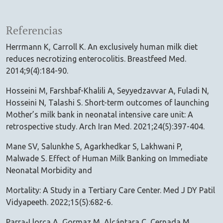
Referencias
Herrmann K, Carroll K. An exclusively human milk diet
reduces necrotizing enterocolitis. Breastfeed Med.
2014;9(4):184-90.
Hosseini M, Farshbaf-Khalili A, Seyyedzavvar A, Fuladi N,
Hosseini N, Talashi S. Short-term outcomes of launching
Mother’s milk bank in neonatal intensive care unit: A
retrospective study. Arch Iran Med. 2021;24(5):397-404.
Mane SV, Salunkhe S, Agarkhedkar S, Lakhwani P,
Malwade S. Effect of Human Milk Banking on Immediate
Neonatal Morbidity and
Mortality: A Study in a Tertiary Care Center. Med J DY Patil
Vidyapeeth. 2022;15(5):682-6.
Parra-Llorca A, Gormaz M, Alcántara C, Cernada M,