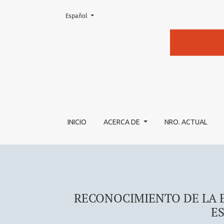
Cambiar el idioma. El actual es:
Español
RECONOCIMIENTO DE LA EQUIDAD REPRODU
INICIO
ACERCA DE
NRO. ACTUAL
RECONOCIMIENTO DE LA 
E