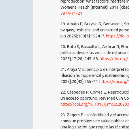
reproduction: what factors interfere 
Womens Health [Internet]. 2011 [cita
6874-11-21
19. Amato P, Brzyski R, Benward J, Stei
by gays, lesbians, and unmarried person
jun 2025];100[6]:1524–7.
https://doi.
20. Brito S, Basualto L, Azócar R, Flor
políticas desde las voces de estudiant
2025];17[28]:245–68.
https://doi.org
21. Araya V. El principio de interpre
filiación homoparental y matrimonio igu
2025];20[42]:255-74.
https://doi.or
22. Céspedes P, Correa E. Reproducción
un acceso oportuno. Rev Med Clin Cond
https://doi.org/10.1016/j.rmclc.2020
23. Zegers F. La infertilidad y el acc
como un problema de salud pública en 
una legislación que regule las técnica