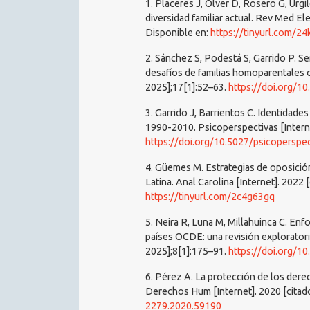
1. Placeres J, Olver D, Rosero G, Urgil
diversidad familiar actual. Rev Med El
Disponible en:
https://tinyurl.com/24
2. Sánchez S, Podestá S, Garrido P. Se
desafíos de familias homoparentales c
2025];17[1]:52–63.
https://doi.org/1
3. Garrido J, Barrientos C. Identidades
1990-2010. Psicoperspectivas [Interne
https://doi.org/10.5027/psicoperspec
4. Güemes M. Estrategias de oposició
Latina. Anal Carolina [Internet]. 2022 
https://tinyurl.com/2c4g63gq
5. Neira R, Luna M, Millahuinca C. Enf
países OCDE: una revisión exploratoria
2025];8[1]:175–91.
https://doi.org/1
6. Pérez A. La protección de los der
Derechos Hum [Internet]. 2020 [citad
2279.2020.59190