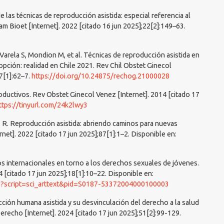
 de las técnicas de reproducción asistida: especial referencia al
m Bioet [Internet]. 2022 [citado 16 jun 2025];22[2]:149–63.
 Varela S, Mondion M, et al. Técnicas de reproducción asistida en
pción: realidad en Chile 2021. Rev Chil Obstet Ginecol
87[1]:62–7.
https://doi.org/10.24875/rechog.21000028
oductivos. Rev Obstet Ginecol Venez [Internet]. 2014 [citado 17
ttps://tinyurl.com/24k2lwy3
R. Reproducción asistida: abriendo caminos para nuevas
rnet]. 2022 [citado 17 jun 2025];87[1]:1–2. Disponible en:
 internacionales en torno a los derechos sexuales de jóvenes.
 [citado 17 jun 2025];18[1]:10–22. Disponible en:
hp?script=sci_arttext&pid=S0187-53372004000100003
cción humana asistida y su desvinculación del derecho a la salud
erecho [Internet]. 2024 [citado 17 jun 2025];51[2]:99-129.