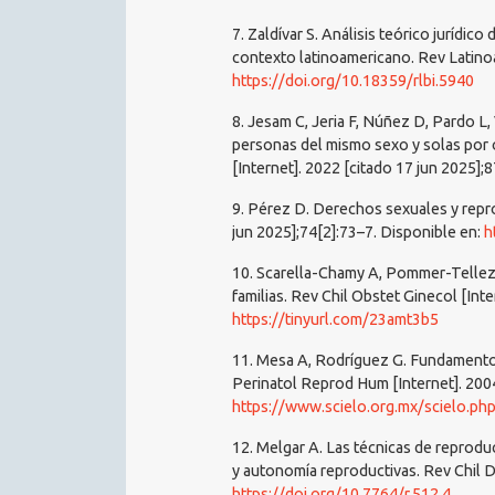
7. Zaldívar S. Análisis teórico jurídico
contexto latinoamericano. Rev Latinoa
https://doi.org/10.18359/rlbi.5940
8. Jesam C, Jeria F, Núñez D, Pardo L,
personas del mismo sexo y solas por o
[Internet]. 2022 [citado 17 jun 2025];
9. Pérez D. Derechos sexuales y repr
jun 2025];74[2]:73–7. Disponible en:
h
10. Scarella-Chamy A, Pommer-Tellez 
familias. Rev Chil Obstet Ginecol [Inte
https://tinyurl.com/23amt3b5
11. Mesa A, Rodríguez G. Fundamentos
Perinatol Reprod Hum [Internet]. 2004
https://www.scielo.org.mx/scielo.p
12. Melgar A. Las técnicas de reprodu
y autonomía reproductivas. Rev Chil D
https://doi.org/10.7764/r.512.4