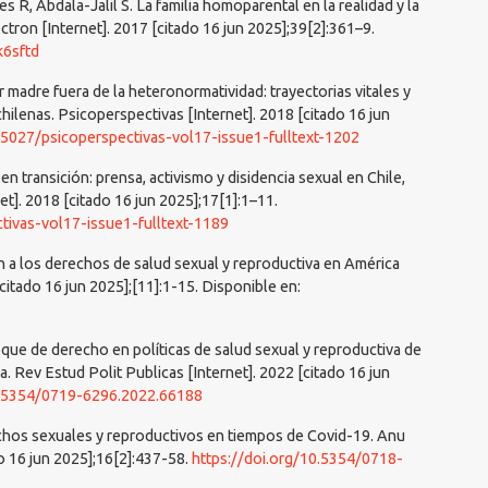
es R, Abdala-Jalil S. La familia homoparental en la realidad y la
ectron [Internet]. 2017 [citado 16 jun 2025];39[2]:361–9.
k6sftd
r madre fuera de la heteronormatividad: trayectorias vitales y
hilenas. Psicoperspectivas [Internet]. 2018 [citado 16 jun
0.5027/psicoperspectivas-vol17-issue1-fulltext-1202
 en transición: prensa, activismo y disidencia sexual en Chile,
t]. 2018 [citado 16 jun 2025];17[1]:1–11.
tivas-vol17-issue1-fulltext-1189
n a los derechos de salud sexual y reproductiva en América
[citado 16 jun 2025];[11]:1-15. Disponible en:
oque de derecho en políticas de salud sexual y reproductiva de
. Rev Estud Polit Publicas [Internet]. 2022 [citado 16 jun
0.5354/0719-6296.2022.66188
echos sexuales y reproductivos en tiempos de Covid-19. Anu
o 16 jun 2025];16[2]:437-58.
https://doi.org/10.5354/0718-