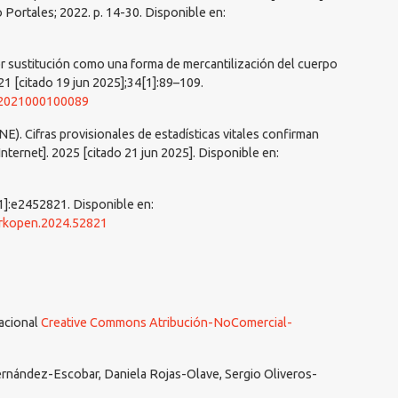
 Portales; 2022. p. 14-30. Disponible en:
 sustitución como una forma de mercantilización del cuerpo
1 [citado 19 jun 2025];34[1]:89–109.
02021000100089
INE). Cifras provisionales de estadísticas vitales confirman
nternet]. 2025 [citado 21 jun 2025]. Disponible en:
]:e2452821. Disponible en:
orkopen.2024.52821
nacional
Creative Commons Atribución-NoComercial-
rnández-Escobar, Daniela Rojas-Olave, Sergio Oliveros-