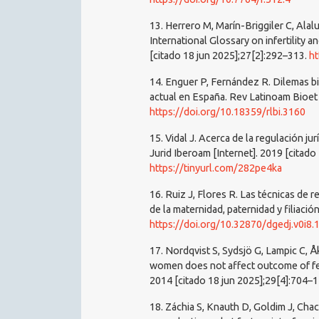
13. Herrero M, Marín-Briggiler C, Alal
International Glossary on infertility a
[citado 18 jun 2025];27[2]:292–313.
ht
14. Enguer P, Fernández R. Dilemas bio
actual en España. Rev Latinoam Bioet 
https://doi.org/10.18359/rlbi.3160
15. Vidal J. Acerca de la regulación ju
Jurid Iberoam [Internet]. 2019 [citado
https://tinyurl.com/282pe4ka
16. Ruiz J, Flores R. Las técnicas de 
de la maternidad, paternidad y filiaci
https://doi.org/10.32870/dgedj.v0i8.
17. Nordqvist S, Sydsjö G, Lampic C, Å
women does not affect outcome of fer
2014 [citado 18 jun 2025];29[4]:704–
18. Záchia S, Knauth D, Goldim J, Cha