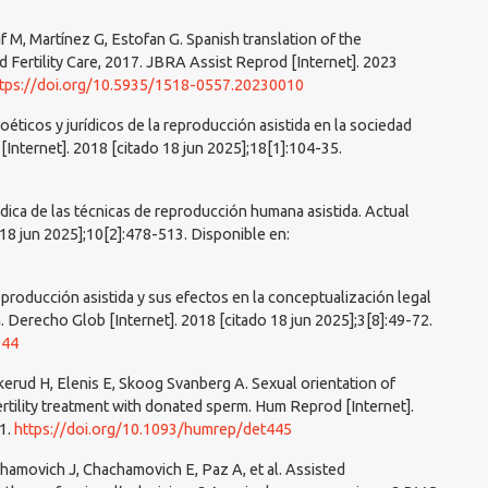
uf M, Martínez G, Estofan G. Spanish translation of the
nd Fertility Care, 2017. JBRA Assist Reprod [Internet]. 2023
tps://doi.org/10.5935/1518-0557.20230010
éticos y jurídicos de la reproducción asistida en la sociedad
[Internet]. 2018 [citado 18 jun 2025];18[1]:104-35.
rídica de las técnicas de reproducción humana asistida. Actual
 18 jun 2025];10[2]:478-513. Disponible en:
reproducción asistida y sus efectos en la conceptualización legal
ón. Derecho Glob [Internet]. 2018 [citado 18 jun 2025];3[8]:49-72.
144
kerud H, Elenis E, Skoog Svanberg A. Sexual orientation of
tility treatment with donated sperm. Hum Reprod [Internet].
11.
https://doi.org/10.1093/humrep/det445
chamovich J, Chachamovich E, Paz A, et al. Assisted