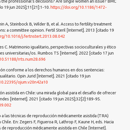
in the professional’s decisions? Are single women an issue? BMC
do 19 jun 2025];11[21]:1-10.
https://doi.org/10.1186/1472-
n A, Steinbock B, Wilder B, et al. Access to fertility treatment
s: a committee opinion. Fertil Steril [Internet]. 2013 [citado 19
org/10.1016/j.fertnstert.2013.08.042
es C. Matrimonio igualitario, perspectivas socioculturales y ético
es universitarias/os. Rumbos TS [Internet]. 2022 [citado 17 jun
/10.51188/rrts.num28.696
tación conforme a los derechos humanos en dos sentencias:
alitario. Opin Jurid [Internet]. 2021 [citado 19 jun
g/10.22395/ojum.v20n42a10
 asistida en Chile: una mirada global para el desafío de ofrecer
es [Internet]. 2021 [citado 19 jun 2025];32[2]:189-95.
.09.002
eso a las técnicas de reproducción médicamente asistida (TRA)
Chile. En: Zegers F, Figueroa R, Lathrop F, Kaune H, eds. Hacia
s de reproducción médicamente asistida en Chile [Internet].