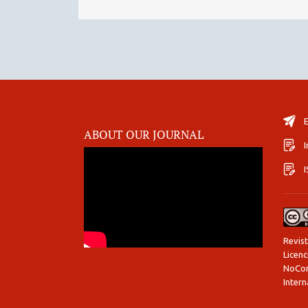
E
ABOUT OUR JOURNAL
I
Revist
Licen
NoCom
Intern