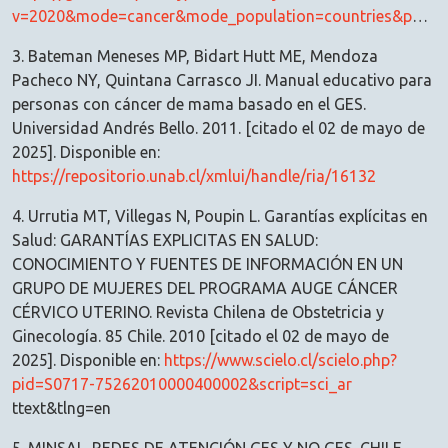
v=2020&mode=cancer&mode_population=countries&population=152&populations=152&key=crude_rate&sex=2&cancer=39&type=0&statistic=5&prevalence=0&population_group=0&ages_group%5B%5D=0&ages_group%5B%5D=17&nb_items=10&group_cancer=1&include_nmsc=0&include_nmsc_other=1&type_multiple=%257B%2522inc%2522%253Atrue%252C%2522mort%2522%253Atrue%252C%2522prev%2522%253Afalse%257D&orientation=horizontal&type_sort=0&type_nb_items=%257B%2522top%2522%253Atrue%252C%2522bottom%2522%253Afalse%257D
3. Bateman Meneses MP, Bidart Hutt ME, Mendoza
Pacheco NY, Quintana Carrasco JI. Manual educativo para
personas con cáncer de mama basado en el GES.
Universidad Andrés Bello. 2011. [citado el 02 de mayo de
2025]. Disponible en:
https://repositorio.unab.cl/xmlui/handle/ria/16132
4. Urrutia MT, Villegas N, Poupin L. Garantías explícitas en
Salud: GARANTÍAS EXPLICITAS EN SALUD:
CONOCIMIENTO Y FUENTES DE INFORMACIÓN EN UN
GRUPO DE MUJERES DEL PROGRAMA AUGE CÁNCER
CÉRVICO UTERINO. Revista Chilena de Obstetricia y
Ginecología. 85 Chile. 2010 [citado el 02 de mayo de
2025]. Disponible en:
https://www.scielo.cl/scielo.php?
pid=S0717-75262010000400002&script=sci_ar
ttext&tlng=en