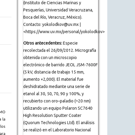
(Instituto de Ciencias Marinas y
Pesquerías, Universidad Veracruzana,
Boca del Río, Veracruz, México).
Contacto: yokolodkov@uv.mx |
<https://www.uv.mx/personal/yokolodkov>
Otros antecedentes:
Especie
recolectada el 26/09/2012. Micrografía
obtenida con un microscopio
electrónico de barrido JEOL JSM-7600F
(5 kV, distancia de trabajo 15 mm,
aumento ×2,000). El material fue
deshidratado mediante una serie de
etanol al 30, 50, 70, 90 y 100%, y
recubierto con oro–paladio (≈20 nm)
utilizando un equipo Polaron SC7640
BMO
High Resolution Sputter Coater
a la
(Quorum Technologies Ltd). El análisis
los
se realizó en el Laboratorio Nacional
ara