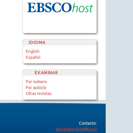
IDIOMA
English
Español
EXAMINAR
Por número
Por autor/a
Otras revistas
Contacto:
secretaria.rbmo@uv.cl