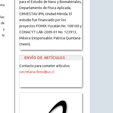
para el Estudio de Nano y Biomateriales,
ista
Departamento de Física Aplicada,
CINVESTAV-IPN, Unidad Mérida. El
blas
estudio fue financiado por los
 de
proyectos FOMIX-Yucatán No. 108160 y
s y
CONACYT LAB-2009-01 No. 123913,
 la
México (responsable: Patricia Quintana-
Owen).
ENVÍO DE ARTÍCULOS
Contacto para someter artículos:
secretaria.rbmo@uv.cl