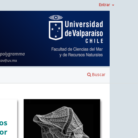
Entrar
Buscar
os
or