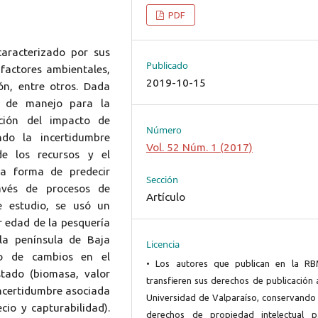
PDF
aracterizado por sus
Publicado
factores ambientales,
2019-10-15
ón, entre otros. Dada
s de manejo para la
ción del impacto de
Número
ndo la incertidumbre
Vol. 52 Núm. 1 (2017)
e los recursos y el
na forma de predecir
Sección
avés de procesos de
Artículo
te estudio, se usó un
 edad de la pesquería
la península de Baja
Licencia
to de cambios en el
• Los autores que publican en la R
stado (biomasa, valor
transfieren sus derechos de publicación 
incertidumbre asociada
Universidad de Valparaíso, conservando 
cio y capturabilidad).
derechos de propiedad intelectual p