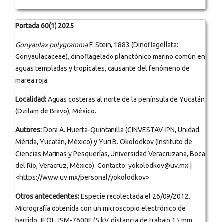
Portada 60(1) 2025
Gonyaulax polygramma
F. Stein, 1883 (Dinoflagellata:
Gonyaulacaceae), dinoflagelado planctónico marino común en
aguas templadas y tropicales, causante del fenómeno de
marea roja.
Localidad:
Aguas costeras al norte de la península de Yucatán
(Dzilam de Bravo), México.
Autores:
Dora A. Huerta-Quintanilla (CINVESTAV-IPN, Unidad
Mérida, Yucatán, México) y Yuri B. Okolodkov (Instituto de
Ciencias Marinas y Pesquerías, Universidad Veracruzana, Boca
del Río, Veracruz, México). Contacto: yokolodkov@uv.mx |
<https://www.uv.mx/personal/yokolodkov>
Otros antecedentes:
Especie recolectada el 26/09/2012.
Micrografía obtenida con un microscopio electrónico de
barrido JEOL JSM-7600F (5 kV, distancia de trabajo 15 mm,