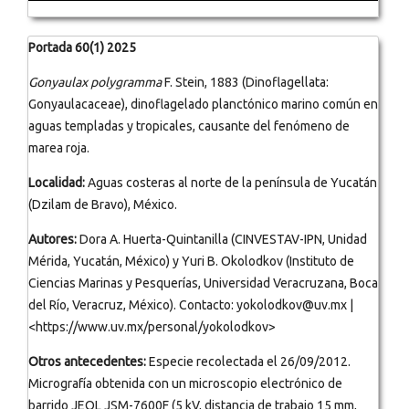
Portada 60(1) 2025
Gonyaulax polygramma
F. Stein, 1883 (Dinoflagellata:
Gonyaulacaceae), dinoflagelado planctónico marino común en
aguas templadas y tropicales, causante del fenómeno de
marea roja.
Localidad:
Aguas costeras al norte de la península de Yucatán
(Dzilam de Bravo), México.
Autores:
Dora A. Huerta-Quintanilla (CINVESTAV-IPN, Unidad
Mérida, Yucatán, México) y Yuri B. Okolodkov (Instituto de
Ciencias Marinas y Pesquerías, Universidad Veracruzana, Boca
del Río, Veracruz, México). Contacto: yokolodkov@uv.mx |
<https://www.uv.mx/personal/yokolodkov>
Otros antecedentes:
Especie recolectada el 26/09/2012.
Micrografía obtenida con un microscopio electrónico de
barrido JEOL JSM-7600F (5 kV, distancia de trabajo 15 mm,