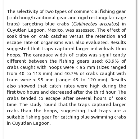
The selectivity of two types of commercial fishing gear
(crab hoop/traditional gear and rigid rectangular cage
traps) targeting blue crabs (
Callinectes arcuatus
) in
Cuyutlan Lagoon, Mexico, was assessed. The effect of
soak time on crab catches versus the retention and
escape rate of organisms was also evaluated. Results
suggested that traps captured larger individuals than
hoops. The carapace width of crabs was significantly
different between the fishing gears used: 63.9% of
crabs caught with hoops were < 95 mm (sizes ranged
from 40 to 113 mm) and 40.7% of crabs caught with
traps were < 95 mm (range: 49 to 120 mm). Results
also showed that catch rates were high during the
first two hours and decreased after the third hour. The
crabs tended to escape after several hours of soak
time. The study found that the traps captured larger
crabs than the hoops, suggesting that traps are a
suitable fishing gear for catching blue swimming crabs
in Cuyutlan Lagoon.