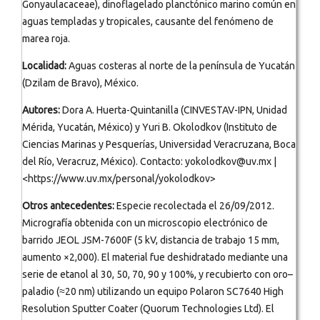
Gonyaulacaceae), dinoflagelado planctónico marino común en
aguas templadas y tropicales, causante del fenómeno de
marea roja.
Localidad:
Aguas costeras al norte de la península de Yucatán
(Dzilam de Bravo), México.
Autores:
Dora A. Huerta-Quintanilla (CINVESTAV-IPN, Unidad
Mérida, Yucatán, México) y Yuri B. Okolodkov (Instituto de
Ciencias Marinas y Pesquerías, Universidad Veracruzana, Boca
del Río, Veracruz, México). Contacto: yokolodkov@uv.mx |
<https://www.uv.mx/personal/yokolodkov>
Otros antecedentes:
Especie recolectada el 26/09/2012.
Micrografía obtenida con un microscopio electrónico de
barrido JEOL JSM-7600F (5 kV, distancia de trabajo 15 mm,
aumento ×2,000). El material fue deshidratado mediante una
serie de etanol al 30, 50, 70, 90 y 100%, y recubierto con oro–
paladio (≈20 nm) utilizando un equipo Polaron SC7640 High
Resolution Sputter Coater (Quorum Technologies Ltd). El