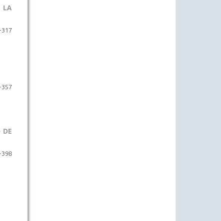
 LA
-317
-357
 DE
-398