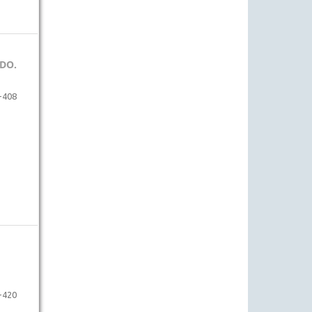
DO.
-408
-420