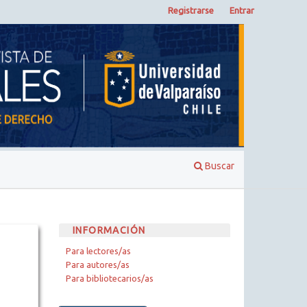
Registrarse
Entrar
Buscar
INFORMACIÓN
Para lectores/as
Para autores/as
Para bibliotecarios/as