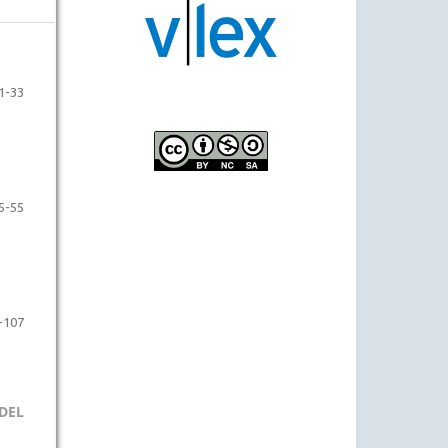
1-33
5-55
-107
DEL