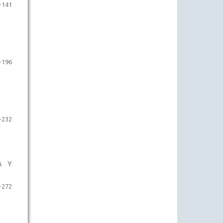
-141
-196
-232
A Y
-272