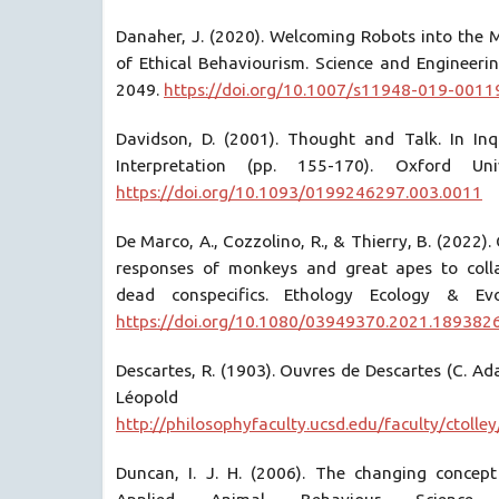
Danaher, J. (2020). Welcoming Robots into the M
of Ethical Behaviourism. Science and Engineerin
2049.
https://doi.org/10.1007/s11948-019-0011
Davidson, D. (2001). Thought and Talk. In Inq
Interpretation (pp. 155-170). Oxford Univ
https://doi.org/10.1093/0199246297.003.0011
De Marco, A., Cozzolino, R., & Thierry, B. (2022).
responses of monkeys and great apes to coll
dead conspecifics. Ethology Ecology & Evol
https://doi.org/10.1080/03949370.2021.189382
Descartes, R. (1903). Ouvres de Descartes (C. Ad
Léopold 
http://philosophyfaculty.ucsd.edu/faculty/ctolley
Duncan, I. J. H. (2006). The changing concept