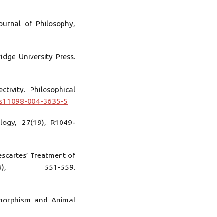
ournal of Philosophy,
0
idge University Press.
ctivity. Philosophical
7/s11098-004-3635-5
ology, 27(19), R1049-
Descartes’ Treatment of
6), 551-559.
omorphism and Animal