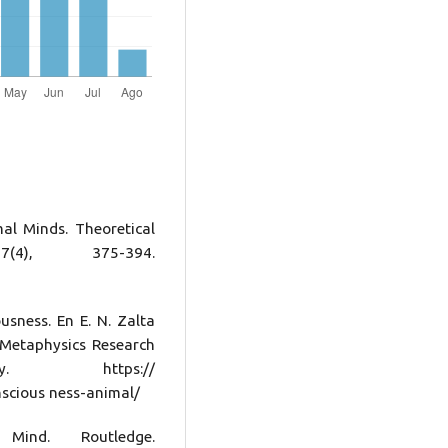
mal Minds. Theoretical
(4), 375-394.
usness. En E. N. Zalta
. Metaphysics Research
y. https://
nscious ness-animal/
ind. Routledge.