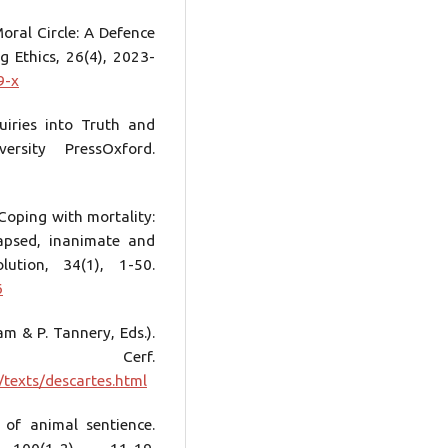
oral Circle: A Defence
g Ethics, 26(4), 2023-
9-x
uiries into Truth and
ersity PressOxford.
 Coping with mortality:
apsed, inanimate and
ution, 34(1), 1-50.
6
am & P. Tannery, Eds.).
Cerf.
/texts/descartes.html
 of animal sentience.