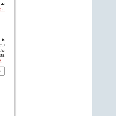
cia
ón-
 la
dus
cias
58.
63