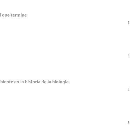
il que termine
1
2
ente en la historia de la biología
3
3