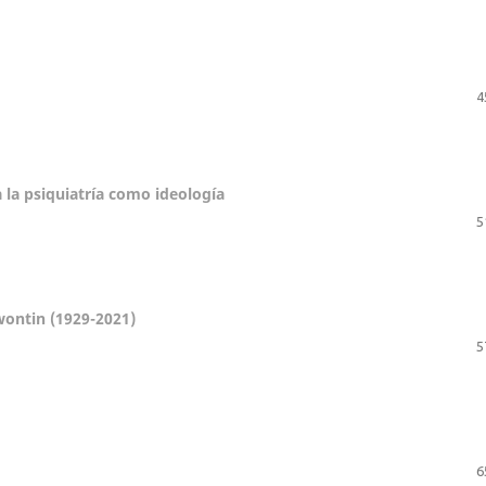
4
 la psiquiatría como ideología
5
wontin (1929-2021)
5
6