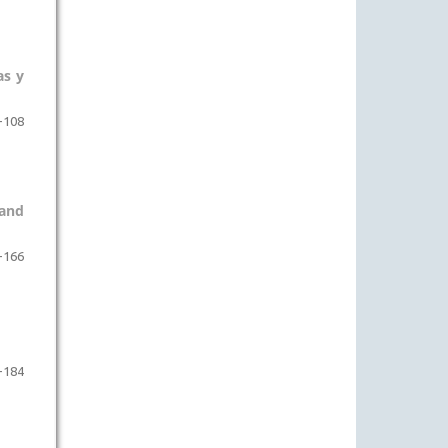
as y
-108
 and
-166
-184