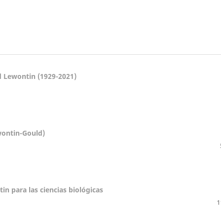
d Lewontin (1929-2021)
wontin-Gould)
in para las ciencias biológicas
1