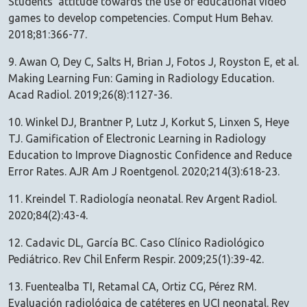
Students' attitude towards the use of educational video
games to develop competencies. Comput Hum Behav.
2018;81:366-77.
9. Awan O, Dey C, Salts H, Brian J, Fotos J, Royston E, et al.
Making Learning Fun: Gaming in Radiology Education.
Acad Radiol. 2019;26(8):1127-36.
10. Winkel DJ, Brantner P, Lutz J, Korkut S, Linxen S, Heye
TJ. Gamification of Electronic Learning in Radiology
Education to Improve Diagnostic Confidence and Reduce
Error Rates. AJR Am J Roentgenol. 2020;214(3):618-23.
11. Kreindel T. Radiología neonatal. Rev Argent Radiol.
2020;84(2):43-4.
12. Cadavic DL, García BC. Caso Clínico Radiológico
Pediátrico. Rev Chil Enferm Respir. 2009;25(1):39-42.
13. Fuentealba TI, Retamal CA, Ortiz CG, Pérez RM.
Evaluación radiológica de catéteres en UCI neonatal. Rev